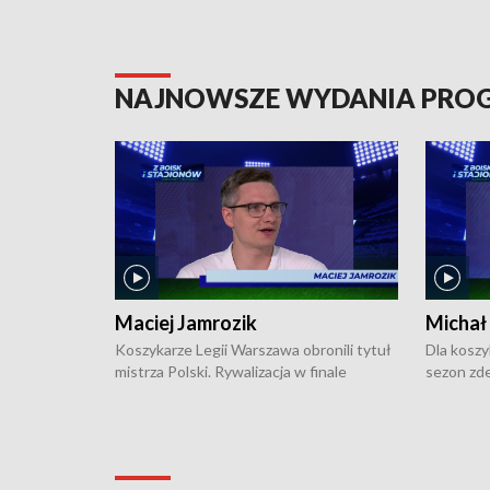
NAJNOWSZE WYDANIA PR
Maciej Jamrozik
Michał
Koszykarze Legii Warszawa obronili tytuł
Dla koszy
mistrza Polski. Rywalizacja w finale
sezon zde
ekstraklasy toczyła się do czterech
Najpierw 
zwycięstw i dopiero ostatni, siódmy mecz
międzyna
okazał się decydujący. W hali przy
Ligę Półn
Obrońców Tobruku na Bemowie
podbijać 
podopieczni estońskiego trenera Heiko
zasadnicz