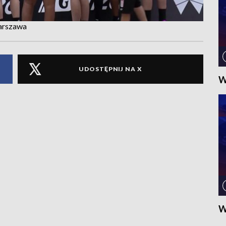
arszawa
UDOSTĘPNIJ NA X
W
W