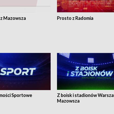
 z Mazowsza
Prosto z Radomia
ości Sportowe
Z boisk i stadionów Warsza
Mazowsza