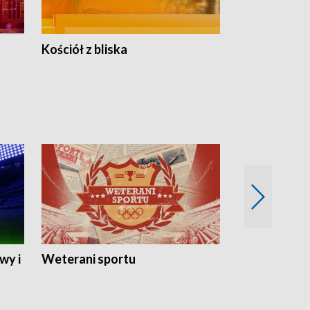
Kościół z bliska
wy i
Weterani sportu
Najlepsi Sp
2024