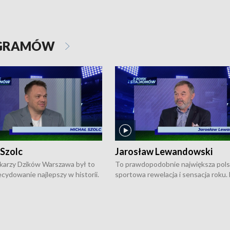
OGRAMÓW
 Szolc
Jarosław Lewandowski
karzy Dzików Warszawa był to
To prawdopodobnie największa pol
cydowanie najlepszy w historii.
sportowa rewelacja i sensacja roku.
pierwszy raz sięgnęli po
Chwalińska podbiła serca całej Pols
rodowe trofeum, wygrywając
kortach imienia Rolanda Garrosa w
ocno Europejską. Potem zaczęli
wielkoszlemowym turnieju French 
ekstraklasę. Po sezonie
przebijała się przez kwalifikacje, wyg
ym zadebiutowali w fazie play-
aż dziewięć pojedynków i dopiero w 