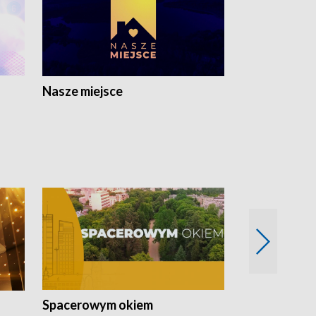
Nasze miejsce
Spacerowym okiem
Filmowe spo