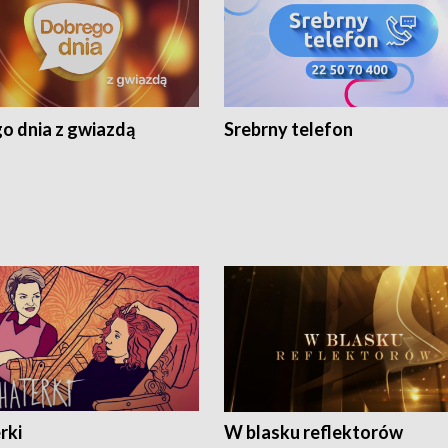
o dnia z gwiazdą
Srebrny telefon
rki
W blasku reflektorów