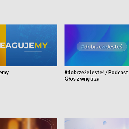
jemy
#dobrzeżeJesteś / Podcast 
Głos z wnętrza