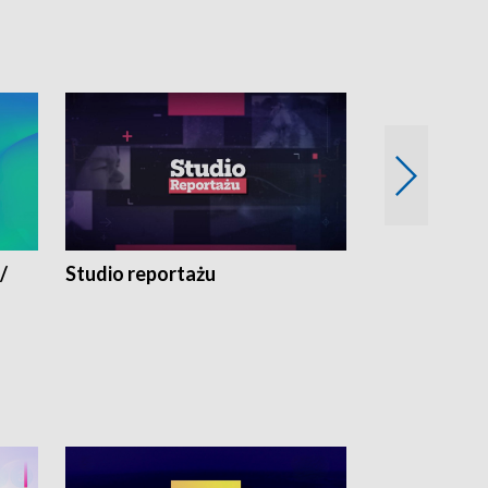
/
Studio reportażu
Eksperyment