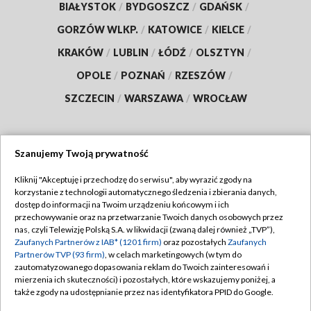
BIAŁYSTOK
/
BYDGOSZCZ
/
GDAŃSK
/
GORZÓW WLKP.
/
KATOWICE
/
KIELCE
/
KRAKÓW
/
LUBLIN
/
ŁÓDŹ
/
OLSZTYN
/
OPOLE
/
POZNAŃ
/
RZESZÓW
/
SZCZECIN
/
WARSZAWA
/
WROCŁAW
Szanujemy Twoją prywatność
Dołącz do nas:
Kliknij "Akceptuję i przechodzę do serwisu", aby wyrazić zgody na
korzystanie z technologii automatycznego śledzenia i zbierania danych,
TVP
dostęp do informacji na Twoim urządzeniu końcowym i ich
Abonament TVP
przechowywanie oraz na przetwarzanie Twoich danych osobowych przez
Regulamin TVP
nas, czyli Telewizję Polską S.A. w likwidacji (zwaną dalej również „TVP”),
Emisja w TVP
Polityka prywatności
Zaufanych Partnerów z IAB* (1201 firm)
oraz pozostałych
Zaufanych
Partnerów TVP (93 firm)
, w celach marketingowych (w tym do
Centrum informacji TVP
Moje zgody
zautomatyzowanego dopasowania reklam do Twoich zainteresowań i
mierzenia ich skuteczności) i pozostałych, które wskazujemy poniżej, a
Naziemna Telewizja Cyfrowa
Pomoc
także zgody na udostępnianie przez nas identyfikatora PPID do Google.
Sklep TVP
Biuro reklamy