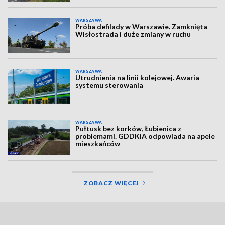
WARSZAWA
Próba defilady w Warszawie. Zamknięta
Wisłostrada i duże zmiany w ruchu
WARSZAWA
Utrudnienia na linii kolejowej. Awaria
systemu sterowania
WARSZAWA
Pułtusk bez korków, Łubienica z
problemami. GDDKiA odpowiada na apele
mieszkańców
ZOBACZ WIĘCEJ