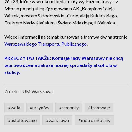
26 i 33, które w weekend będą miały wydłużone trasy – z
Młocin pojadą ulicą Zgrupowania AK „Kampinos”, aleją
Wittek, mostem Skłodowskiej-Curie, aleją Kuklińskiego,
Traktem Nadwiślańskim i Światowida do pętli Winnica.
Więcej informacji na temat kursowania tramwajów na stronie
Warszawskiego Transportu Publicznego
.
PRZECZYTAJ TAKŻE: Komisje rady Warszawy nie chcą
wprowadzenia zakazu nocnej sprzedaży alkoholu w
stolicy.
Źródło:
UM Warszawa
#wola
#ursynów
#remonty
#tramwaje
#asfaltowanie
#warszawa
#metro młociny