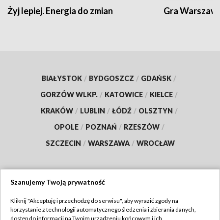
Żyj lepiej. Energia do zmian
Gra Warszaw
BIAŁYSTOK
/
BYDGOSZCZ
/
GDAŃSK
/
GORZÓW WLKP.
/
KATOWICE
/
KIELCE
/
KRAKÓW
/
LUBLIN
/
ŁÓDŹ
/
OLSZTYN
/
OPOLE
/
POZNAŃ
/
RZESZÓW
/
SZCZECIN
/
WARSZAWA
/
WROCŁAW
Szanujemy Twoją prywatność
Dołącz do nas:
Kliknij "Akceptuję i przechodzę do serwisu", aby wyrazić zgody na
korzystanie z technologii automatycznego śledzenia i zbierania danych,
TVP
dostęp do informacji na Twoim urządzeniu końcowym i ich