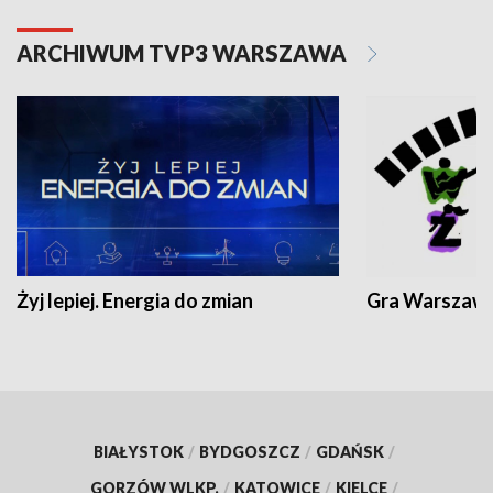
ARCHIWUM TVP3 WARSZAWA
Żyj lepiej. Energia do zmian
Gra Warszaw
BIAŁYSTOK
/
BYDGOSZCZ
/
GDAŃSK
/
GORZÓW WLKP.
/
KATOWICE
/
KIELCE
/