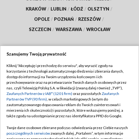
KRAKÓW
/
LUBLIN
/
ŁÓDŹ
/
OLSZTYN
/
OPOLE
/
POZNAŃ
/
RZESZÓW
/
SZCZECIN
/
WARSZAWA
/
WROCŁAW
Szanujemy Twoją prywatność
Dołącz do nas:
Kliknij "Akceptuję i przechodzę do serwisu", aby wyrazić zgody na
korzystanie z technologii automatycznego śledzenia i zbierania danych,
TVP
dostęp do informacji na Twoim urządzeniu końcowym i ich
Abonament TVP
przechowywanie oraz na przetwarzanie Twoich danych osobowych przez
Regulamin TVP
nas, czyli Telewizję Polską S.A. w likwidacji (zwaną dalej również „TVP”),
Emisja w TVP
Zaufanych Partnerów z IAB* (1201 firm)
oraz pozostałych
Zaufanych
Polityka prywatności
Partnerów TVP (93 firm)
, w celach marketingowych (w tym do
Centrum informacji TVP
Moje zgody
zautomatyzowanego dopasowania reklam do Twoich zainteresowań i
mierzenia ich skuteczności) i pozostałych, które wskazujemy poniżej, a
Naziemna Telewizja Cyfrowa
Pomoc
także zgody na udostępnianie przez nas identyfikatora PPID do Google.
Sklep TVP
Biuro reklamy
Twoje dane osobowe zbierane podczas odwiedzania przez Ciebie naszych
Rada Programowa
poszczególnych serwisów
zwanych dalej „Portalem”, w tym informacje
Kontakt
zapisywane za pomocą technologii takich jak: pliki cookie, sygnalizatory