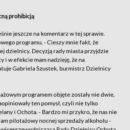
ną prohibicją
śnie jeszcze na komentarz w tej sprawie.
wego programu. - Cieszy mnie fakt, że
ej dzielnicy. Decyzją rady miasta przyjdzie
cy i w efekcie mam nadzieję, że na
ntuje Gabriela Szustek, burmistrz Dzielnicy
tażowym programem objęte zostały nie dwie,
aopiniowały ten pomysł, czyli nie tylko
lany i Ochota. - Bardzo mi przykro, że nas nie
ram pilotażowy nocnej sprzedaży alkoholu -
wiceprzewodnicząca Rady Dzielnicy Ochota,