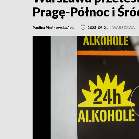
Pragę-Północ i Śró
Paulina Pieńkowska / ba
2025-09-21
|
WARSZAWA