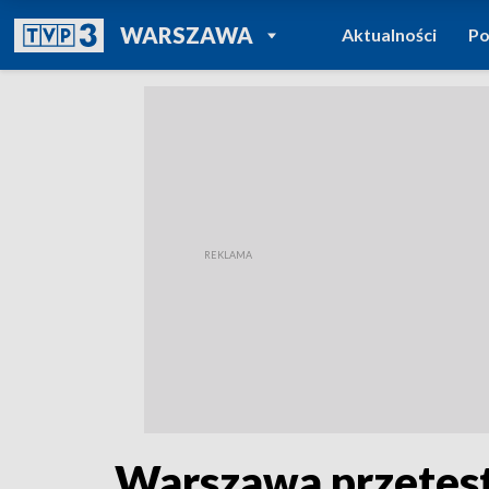
POWRÓT DO
WARSZAWA
Aktualności
Po
TVP REGIONY
Warszawa przetestu