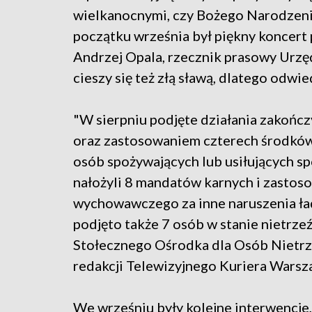
wielkanocnymi, czy Bożego Narodzeni
początku września był piękny koncer
Andrzej Opala, rzecznik prasowy Urzę
cieszy się też złą sławą, dlatego odwiedz
"W sierpniu podjęte działania zakońc
oraz zastosowaniem czterech środk
osób spożywających lub usiłujących s
nałożyli 8 mandatów karnych i zastos
wychowawczego za inne naruszenia ład
podjęto także 7 osób w stanie nietrze
Stołecznego Ośrodka dla Osób Nietrz
redakcji Telewizyjnego Kuriera Warsza
We wrześniu były kolejne interwencje,