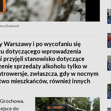
Tytus Żmijewski
ady Warszawy i po wycofaniu się
tu dotyczącego wprowadzenia
ni przyjęli stanowisko dotyczące
zenie sprzedaży alkoholu tylko w
ntrowersje, zwłaszcza, gdy w nocnym
stwo mieszkańców, również innych
 Grochowa.
iejsce do