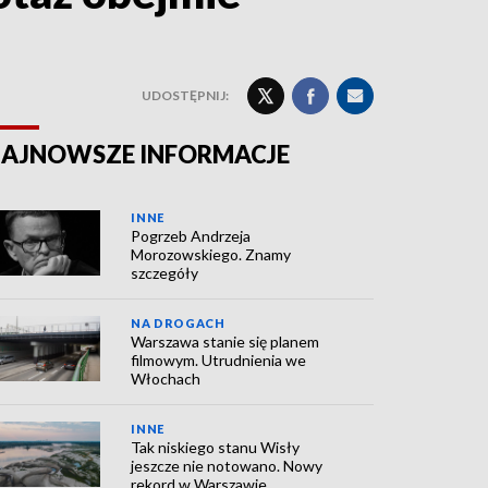
UDOSTĘPNIJ:
AJNOWSZE INFORMACJE
INNE
Pogrzeb Andrzeja
Morozowskiego. Znamy
szczegóły
NA DROGACH
Warszawa stanie się planem
filmowym. Utrudnienia we
Włochach
INNE
Tak niskiego stanu Wisły
jeszcze nie notowano. Nowy
rekord w Warszawie