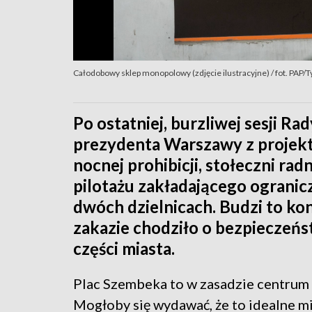
Całodobowy sklep monopolowy (zdjęcie ilustracyjne) / fot. PAP/
Po ostatniej, burzliwej sesji R
prezydenta Warszawy z projek
nocnej prohibicji, stołeczni rad
pilotażu zakładającego ogranic
dwóch dzielnicach. Budzi to ko
zakazie chodziło o bezpieczeń
części miasta.
Plac Szembeka to w zasadzie centrum
Mogłoby się wydawać, że to idealne m