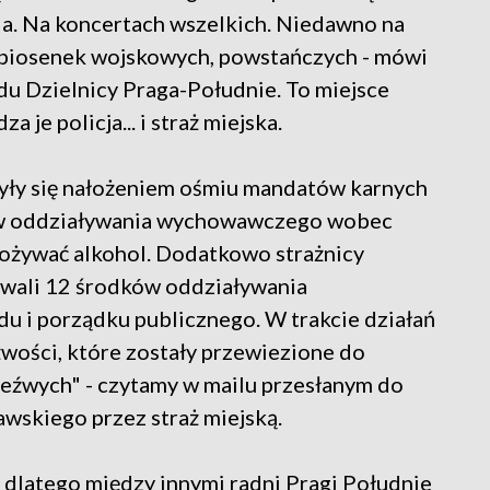
a. Na koncertach wszelkich. Niedawno na
t piosenek wojskowych, powstańczych - mówi
du Dzielnicy Praga-Południe. To miejsce
a je policja... i straż miejska.
zyły się nałożeniem ośmiu mandatów karnych
ów oddziaływania wychowawczego wobec
pożywać alkohol. Dodatkowo strażnicy
owali 12 środków oddziaływania
u i porządku publicznego. W trakcie działań
źwości, które zostały przewiezione do
eźwych" - czytamy w mailu przesłanym do
wskiego przez straż miejską.
 dlatego między innymi radni Pragi Południe