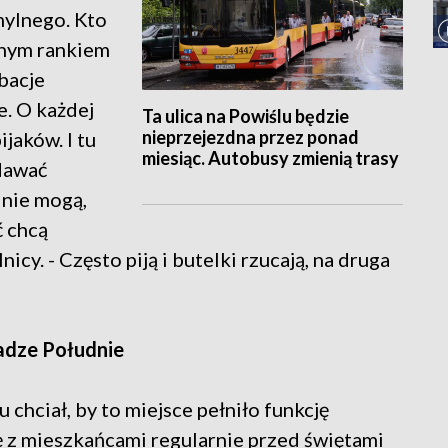
mylnego. Kto
esnym rankiem
bacje
e. O każdej
Ta ulica na Powiślu będzie
nieprzejezdna przez ponad
ijaków. I tu
miesiąc. Autobusy zmienią trasy
dawać
 nie mogą,
ć chcą
icy. - Często piją i butelki rzucają, na druga
adze Południe
u chciał, by to miejsce pełniło funkcję
ę z mieszkańcami regularnie przed świętami