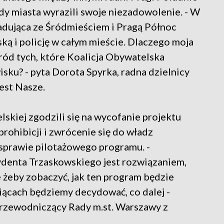
ady miasta wyrazili swoje niezadowolenie. - W
ąsiadująca ze Śródmieściem i Pragą Północ
ką i policję w całym mieście. Dlaczego moja
ród tych, które Koalicja Obywatelska
ku? - pyta Dorota Spyrka, radna dzielnicy
est Nasze.
lskiej zgodzili się na wycofanie projektu
rohibicji i zwrócenie się do władz
 sprawie pilotażowego programu. -
denta Trzaskowskiego jest rozwiązaniem,
 żeby zobaczyć, jak ten program będzie
iącach będziemy decydować, co dalej -
rzewodniczący Rady m.st. Warszawy z