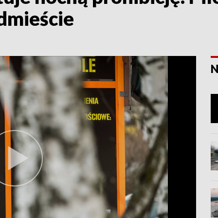
dmieście
N