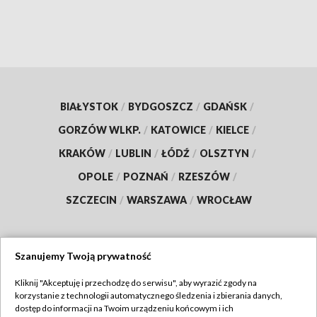
BIAŁYSTOK
/
BYDGOSZCZ
/
GDAŃSK
/
GORZÓW WLKP.
/
KATOWICE
/
KIELCE
/
KRAKÓW
/
LUBLIN
/
ŁÓDŹ
/
OLSZTYN
/
OPOLE
/
POZNAŃ
/
RZESZÓW
/
SZCZECIN
/
WARSZAWA
/
WROCŁAW
Szanujemy Twoją prywatność
Dołącz do nas:
Kliknij "Akceptuję i przechodzę do serwisu", aby wyrazić zgody na
korzystanie z technologii automatycznego śledzenia i zbierania danych,
TVP
dostęp do informacji na Twoim urządzeniu końcowym i ich