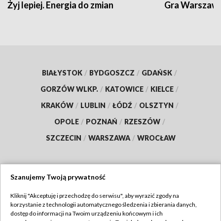
Żyj lepiej. Energia do zmian
Gra Warszaw
BIAŁYSTOK
/
BYDGOSZCZ
/
GDAŃSK
/
GORZÓW WLKP.
/
KATOWICE
/
KIELCE
/
KRAKÓW
/
LUBLIN
/
ŁÓDŹ
/
OLSZTYN
/
OPOLE
/
POZNAŃ
/
RZESZÓW
/
SZCZECIN
/
WARSZAWA
/
WROCŁAW
Szanujemy Twoją prywatność
Dołącz do nas:
Kliknij "Akceptuję i przechodzę do serwisu", aby wyrazić zgody na
korzystanie z technologii automatycznego śledzenia i zbierania danych,
TVP
dostęp do informacji na Twoim urządzeniu końcowym i ich