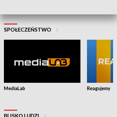
Plebiscyt Najlepsi Sportowcy
Wiadomości 
Warszawy 2025
SPOŁECZEŃSTWO
MediaLab
Reagujemy
BLISKO LUDZI