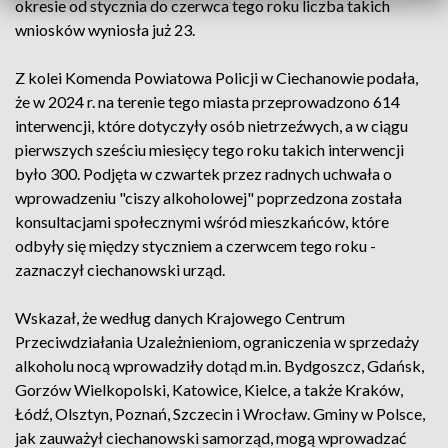
okresie od stycznia do czerwca tego roku liczba takich
wniosków wyniosła już 23.
Z kolei Komenda Powiatowa Policji w Ciechanowie podała,
że w 2024 r. na terenie tego miasta przeprowadzono 614
interwencji, które dotyczyły osób nietrzeźwych, a w ciągu
pierwszych sześciu miesięcy tego roku takich interwencji
było 300. Podjęta w czwartek przez radnych uchwała o
wprowadzeniu "ciszy alkoholowej" poprzedzona została
konsultacjami społecznymi wśród mieszkańców, które
odbyły się między styczniem a czerwcem tego roku -
zaznaczył ciechanowski urząd.
Wskazał, że według danych Krajowego Centrum
Przeciwdziałania Uzależnieniom, ograniczenia w sprzedaży
alkoholu nocą wprowadziły dotąd m.in. Bydgoszcz, Gdańsk,
Gorzów Wielkopolski, Katowice, Kielce, a także Kraków,
Łódź, Olsztyn, Poznań, Szczecin i Wrocław. Gminy w Polsce,
jak zauważył ciechanowski samorząd, mogą wprowadzać