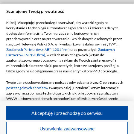
Szanujemy Twoją prywatność
Dołącz do nas:
Kliknij "Akceptuję i przechodzę do serwisu", aby wyrazić zgody na
korzystanie z technologii automatycznego śledzenia i zbierania danych,
TVP
dostęp do informacji na Twoim urządzeniu końcowym i ich
Abonament TVP
przechowywanie oraz na przetwarzanie Twoich danych osobowych przez
Regulamin TVP
nas, czyli Telewizję Polską S.A. w likwidacji (zwaną dalej również „TVP”),
Emisja w TVP
Polityka prywatności
Zaufanych Partnerów z IAB* (1201 firm)
oraz pozostałych
Zaufanych
Partnerów TVP (93 firm)
, w celach marketingowych (w tym do
Centrum informacji TVP
Moje zgody
zautomatyzowanego dopasowania reklam do Twoich zainteresowań i
mierzenia ich skuteczności) i pozostałych, które wskazujemy poniżej, a
Naziemna Telewizja Cyfrowa
Pomoc
także zgody na udostępnianie przez nas identyfikatora PPID do Google.
Sklep TVP
Biuro reklamy
Twoje dane osobowe zbierane podczas odwiedzania przez Ciebie naszych
Rada Programowa
Kontakt
poszczególnych serwisów
zwanych dalej „Portalem”, w tym informacje
zapisywane za pomocą technologii takich jak: pliki cookie, sygnalizatory
System NOS
WWW lub innych podobnych technologii umożliwiających świadczenie
dopasowanych i bezpiecznych usług, personalizację treści oraz reklam,
Informacje o nadawcy
Kanały
udostępnianie funkcji mediów społecznościowych oraz analizowanie
Akceptuję i przechodzę do serwisu
ruchu w Internecie.
Program dla prasy
©2026 Telewizja Polska S.A. w likwidacji
Biuro Reklamy
Twoje dane osobowe zbierane podczas odwiedzania przez Ciebie
Ustawienia zaawansowane
poszczególnych serwisów
na Portalu, takie jak adresy IP, identyfikatory