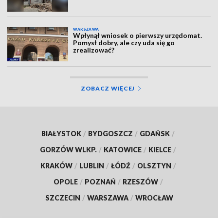
WARSZAWA
Wpłynął wniosek o pierwszy urzędomat.
Pomysł dobry, ale czy uda się go
zrealizować?
ZOBACZ WIĘCEJ
BIAŁYSTOK
/
BYDGOSZCZ
/
GDAŃSK
/
GORZÓW WLKP.
/
KATOWICE
/
KIELCE
/
KRAKÓW
/
LUBLIN
/
ŁÓDŹ
/
OLSZTYN
/
OPOLE
/
POZNAŃ
/
RZESZÓW
/
SZCZECIN
/
WARSZAWA
/
WROCŁAW