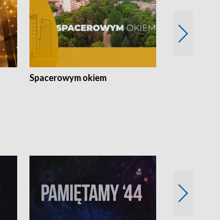
Spacerowym okiem
Filmowe spo