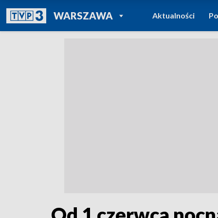
POWRÓT DO
WARSZAWA
Aktualności
Po
TVP REGIONY
Od 1 czerwca nocna