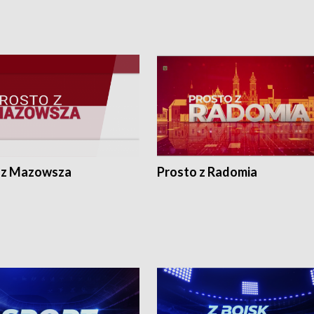
 z Mazowsza
Prosto z Radomia