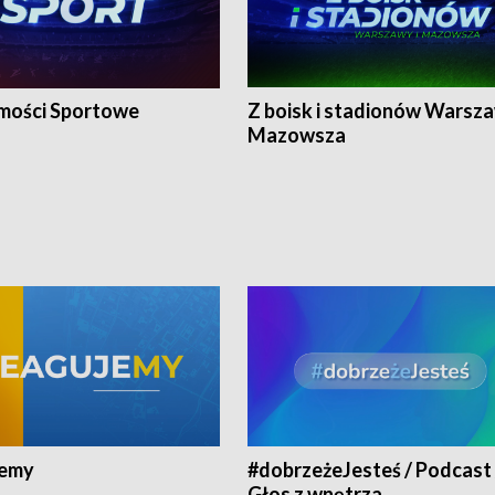
ości Sportowe
Z boisk i stadionów Warsza
Mazowsza
jemy
#dobrzeżeJesteś / Podcast 
Głos z wnętrza