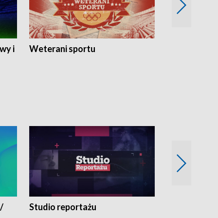
wy i
Weterani sportu
Najlepsi Sp
2024
/
Studio reportażu
Eksperyment