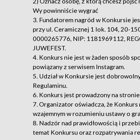
2) Oznacz osobę, z którą chcesz pójść 
Wy powinniście wygrać
3. Fundatorem nagród w Konkursie jest 
przy ul. Ceramicznej 1 lok. 104, 20-1
0000265776, NIP: 1181969112, REGO
JUWEFEST.
4. Konkurs nie jest w żaden sposób s
powiązany z serwisem Instagram.
5. Udział w Konkursie jest dobrowolny
Regulaminu.
6. Konkurs jest prowadzony na stroni
7. Organizator oświadcza, że Konkurs n
wzajemnym w rozumieniu ustawy o grac
8. Nadzór nad prawidłowością i przebi
temat Konkursu oraz rozpatrywania re