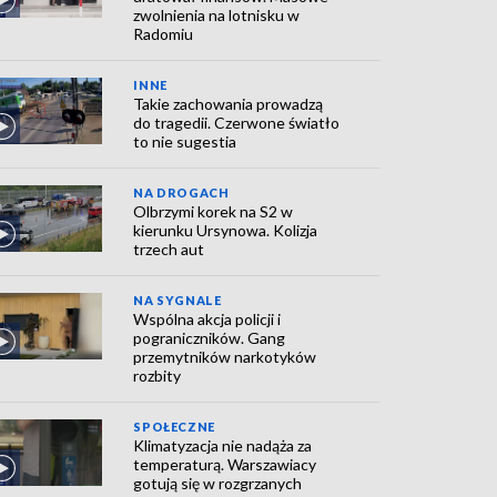
zwolnienia na lotnisku w
Radomiu
INNE
Takie zachowania prowadzą
do tragedii. Czerwone światło
to nie sugestia
NA DROGACH
Olbrzymi korek na S2 w
kierunku Ursynowa. Kolizja
trzech aut
NA SYGNALE
Wspólna akcja policji i
pograniczników. Gang
przemytników narkotyków
rozbity
SPOŁECZNE
Klimatyzacja nie nadąża za
temperaturą. Warszawiacy
gotują się w rozgrzanych