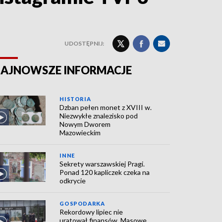
UDOSTĘPNIJ:
AJNOWSZE INFORMACJE
HISTORIA
Dzban pełen monet z XVIII w.
Niezwykłe znalezisko pod
Nowym Dworem
Mazowieckim
INNE
Sekrety warszawskiej Pragi.
Ponad 120 kapliczek czeka na
odkrycie
GOSPODARKA
Rekordowy lipiec nie
uratował finansów. Masowe