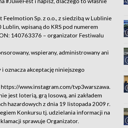
na #JuweFest i napisz, dlaczego to właśnie
Feelmotion Sp. z o.o., z siedzibą w Lublinie
50 Lublin, wpisaną do KRS pod numerem
N: 140763376 – organizator Festiwalu
ponsorowany, wspierany, administrowany ani
 i oznacza akceptację niniejszego
e https://www.instagram.com/tvp3warszawa.
ie jest loterią, grą losową, ani zakładem
h hazardowych z dnia 19 listopada 2009 r.
egiem Konkursu tj. udzielania informacji na
klamacji sprawuje Organizator.