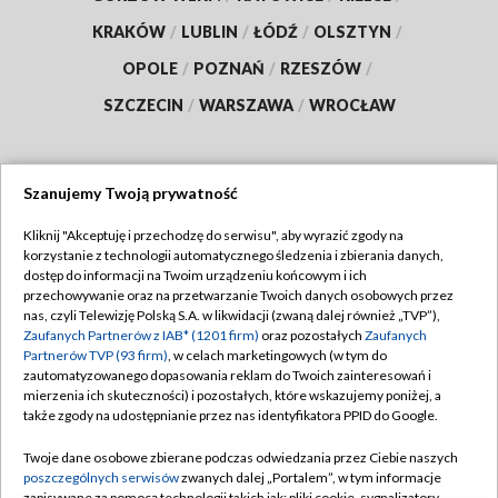
KRAKÓW
/
LUBLIN
/
ŁÓDŹ
/
OLSZTYN
/
OPOLE
/
POZNAŃ
/
RZESZÓW
/
SZCZECIN
/
WARSZAWA
/
WROCŁAW
Szanujemy Twoją prywatność
Dołącz do nas:
Kliknij "Akceptuję i przechodzę do serwisu", aby wyrazić zgody na
korzystanie z technologii automatycznego śledzenia i zbierania danych,
TVP
dostęp do informacji na Twoim urządzeniu końcowym i ich
Abonament TVP
przechowywanie oraz na przetwarzanie Twoich danych osobowych przez
Regulamin TVP
nas, czyli Telewizję Polską S.A. w likwidacji (zwaną dalej również „TVP”),
Emisja w TVP
Zaufanych Partnerów z IAB* (1201 firm)
oraz pozostałych
Zaufanych
Polityka prywatności
Partnerów TVP (93 firm)
, w celach marketingowych (w tym do
Centrum informacji TVP
Moje zgody
zautomatyzowanego dopasowania reklam do Twoich zainteresowań i
mierzenia ich skuteczności) i pozostałych, które wskazujemy poniżej, a
Naziemna Telewizja Cyfrowa
Pomoc
także zgody na udostępnianie przez nas identyfikatora PPID do Google.
Sklep TVP
Biuro reklamy
Twoje dane osobowe zbierane podczas odwiedzania przez Ciebie naszych
Rada Programowa
poszczególnych serwisów
zwanych dalej „Portalem”, w tym informacje
Kontakt
zapisywane za pomocą technologii takich jak: pliki cookie, sygnalizatory