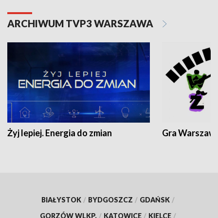
ARCHIWUM TVP3 WARSZAWA
Żyj lepiej. Energia do zmian
Gra Warszaw
BIAŁYSTOK
/
BYDGOSZCZ
/
GDAŃSK
/
GORZÓW WLKP.
/
KATOWICE
/
KIELCE
/