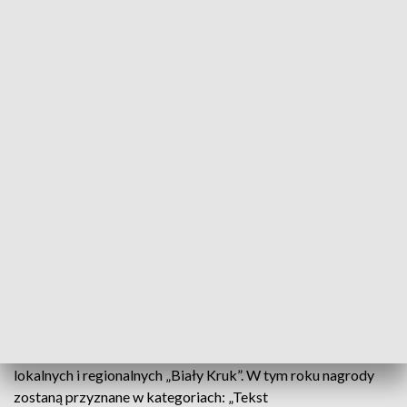
Gdzie i kiedy?
II Kongres Mazowieckich Mediów Lokalnych odbędzie się
29 października 2025 r. w Państwowym Muzeum
Etnograficznym w Warszawie. Rejestracji można dokonać
przez stronę mazovia.pl. Patronami medialnymi kongresu są:
„Rzeczpospolita”, Polska Agencja Prasowa, Serwis
Samorządowy PAP, TVP3, Radio dla Ciebie. Patroni
instytucjonalni to: Wydział Dziennikarstwa, Informacji i
Bibliologii Uniwersytetu Warszawskiego, IBRIS oraz Local-
Some.
Konkurs dziennikarski „Biały Kruk”
Kongres zwieńczy gala wręczenia Nagród Marszałka
Województwa Mazowieckiego dla dziennikarzy mediów
lokalnych i regionalnych „Biały Kruk”. W tym roku nagrody
zostaną przyznane w kategoriach: „Tekst