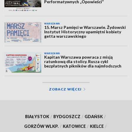
Performatywnych „Opowieści”
WARSZAWA
15. Marsz Pamięci w Warszawie. Żydowski
Instytut Historyczny upamiętni kobiety
getta warszawskiego
WARSZAWA
Kapitan Warszawa powraca z misją
ratunkową dla stolicy. Rusza cykl
bezpłatnych pikników dla najmłodszych
ZOBACZ WIĘCEJ
BIAŁYSTOK
/
BYDGOSZCZ
/
GDAŃSK
/
GORZÓW WLKP.
/
KATOWICE
/
KIELCE
/