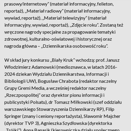
prasowy/internetowy” (materiał informacyjny, felieton,
reportaż), „Materiał radiowy” (materiał informacyjny,
wywiad, reportaż), „Materiał telewizyjny” (materiał
informacyjny, wywiad, reportaż), „Zdjęcie roku”. Zostaną też
wręczone nagrody specjalne za propagowanie tematyki
zdrowotnej, kulturalno-oświatowej i historycznej oraz
nagroda główna – „Dziennikarska osobowość roku”.
W skład jury konkursu „Biały Kruk” wchodzą: prof. Janusz
Włodzimierz Adamowski (medioznawca, w latach 2016-
2024 dziekan Wydziału Dziennikarstwa, Informacji i
Bibliologii UW), Bogusław Chrabota (redaktor naczelny
Grupy Gremi Media, a wcześniej redaktor naczelny
„Rzeczpospolitej” oraz dyrektor pionu informacji i
publicystyki Polsatu), dr Tomasz Miłkowski (szef oddziału
warszawskiego Stowarzyszenia Dziennikarzy RP), Filip
Springer (znany i ceniony reportażysta), Sławomir Majcher
(dyrektor TVP 3), Agnieszka Szydłowska (dyrektorka
„Trójki”), Anna Banasik (kierowniczka działu społecznego