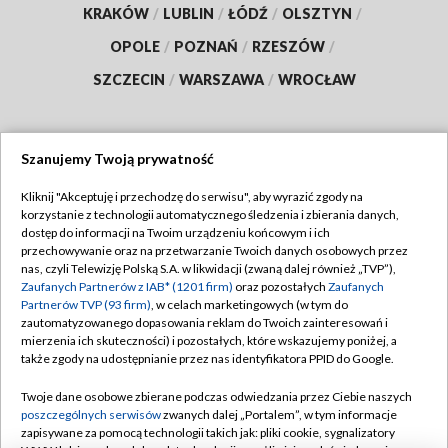
KRAKÓW
/
LUBLIN
/
ŁÓDŹ
/
OLSZTYN
/
OPOLE
/
POZNAŃ
/
RZESZÓW
/
SZCZECIN
/
WARSZAWA
/
WROCŁAW
Szanujemy Twoją prywatność
Dołącz do nas:
Kliknij "Akceptuję i przechodzę do serwisu", aby wyrazić zgody na
korzystanie z technologii automatycznego śledzenia i zbierania danych,
TVP
dostęp do informacji na Twoim urządzeniu końcowym i ich
Abonament TVP
przechowywanie oraz na przetwarzanie Twoich danych osobowych przez
Regulamin TVP
nas, czyli Telewizję Polską S.A. w likwidacji (zwaną dalej również „TVP”),
Emisja w TVP
Polityka prywatności
Zaufanych Partnerów z IAB* (1201 firm)
oraz pozostałych
Zaufanych
Partnerów TVP (93 firm)
, w celach marketingowych (w tym do
Centrum informacji TVP
Moje zgody
zautomatyzowanego dopasowania reklam do Twoich zainteresowań i
mierzenia ich skuteczności) i pozostałych, które wskazujemy poniżej, a
Naziemna Telewizja Cyfrowa
Pomoc
także zgody na udostępnianie przez nas identyfikatora PPID do Google.
Sklep TVP
Biuro reklamy
Twoje dane osobowe zbierane podczas odwiedzania przez Ciebie naszych
Rada Programowa
Kontakt
poszczególnych serwisów
zwanych dalej „Portalem”, w tym informacje
zapisywane za pomocą technologii takich jak: pliki cookie, sygnalizatory
System NOS