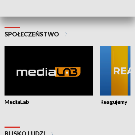
Plebiscyt Najlepsi Sportowcy
Wiadomości 
Warszawy 2025
SPOŁECZEŃSTWO
MediaLab
Reagujemy
BLISKO LUDZI