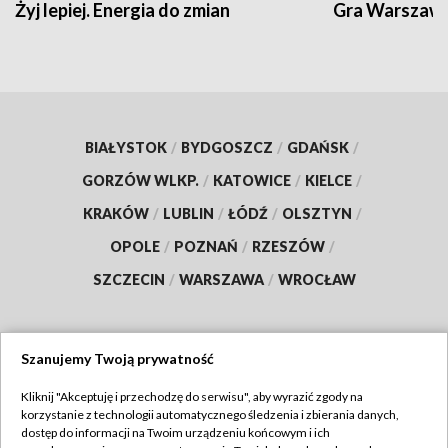
Żyj lepiej. Energia do zmian
Gra Warszaw
BIAŁYSTOK
/
BYDGOSZCZ
/
GDAŃSK
/
GORZÓW WLKP.
/
KATOWICE
/
KIELCE
/
KRAKÓW
/
LUBLIN
/
ŁÓDŹ
/
OLSZTYN
/
OPOLE
/
POZNAŃ
/
RZESZÓW
/
SZCZECIN
/
WARSZAWA
/
WROCŁAW
Szanujemy Twoją prywatność
Dołącz do nas:
Kliknij "Akceptuję i przechodzę do serwisu", aby wyrazić zgody na
korzystanie z technologii automatycznego śledzenia i zbierania danych,
TVP
dostęp do informacji na Twoim urządzeniu końcowym i ich