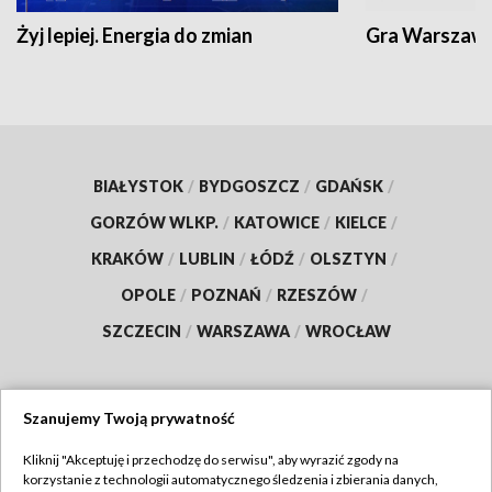
Żyj lepiej. Energia do zmian
Gra Warszaw
BIAŁYSTOK
/
BYDGOSZCZ
/
GDAŃSK
/
GORZÓW WLKP.
/
KATOWICE
/
KIELCE
/
KRAKÓW
/
LUBLIN
/
ŁÓDŹ
/
OLSZTYN
/
OPOLE
/
POZNAŃ
/
RZESZÓW
/
SZCZECIN
/
WARSZAWA
/
WROCŁAW
Szanujemy Twoją prywatność
Dołącz do nas:
Kliknij "Akceptuję i przechodzę do serwisu", aby wyrazić zgody na
korzystanie z technologii automatycznego śledzenia i zbierania danych,
TVP