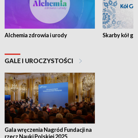
Alchemia zdrowia i urody
Skarby kół go
GALE I UROCZYSTOŚCI
Gala wręczenia Nagród Fundacji na
rzecz Nauki Polskiej 2025