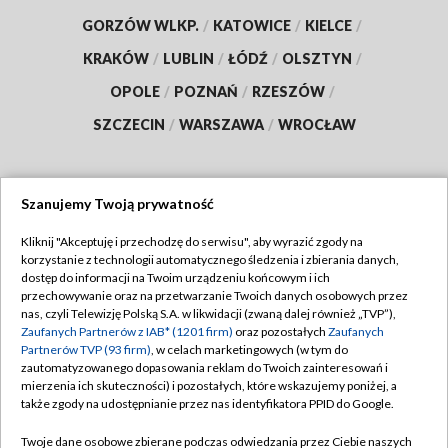
GORZÓW WLKP.
/
KATOWICE
/
KIELCE
/
KRAKÓW
/
LUBLIN
/
ŁÓDŹ
/
OLSZTYN
/
OPOLE
/
POZNAŃ
/
RZESZÓW
/
SZCZECIN
/
WARSZAWA
/
WROCŁAW
Szanujemy Twoją prywatność
Dołącz do nas:
Kliknij "Akceptuję i przechodzę do serwisu", aby wyrazić zgody na
korzystanie z technologii automatycznego śledzenia i zbierania danych,
TVP
dostęp do informacji na Twoim urządzeniu końcowym i ich
Abonament TVP
przechowywanie oraz na przetwarzanie Twoich danych osobowych przez
Regulamin TVP
nas, czyli Telewizję Polską S.A. w likwidacji (zwaną dalej również „TVP”),
Emisja w TVP
Zaufanych Partnerów z IAB* (1201 firm)
oraz pozostałych
Zaufanych
Polityka prywatności
Partnerów TVP (93 firm)
, w celach marketingowych (w tym do
Centrum informacji TVP
Moje zgody
zautomatyzowanego dopasowania reklam do Twoich zainteresowań i
mierzenia ich skuteczności) i pozostałych, które wskazujemy poniżej, a
Naziemna Telewizja Cyfrowa
Pomoc
także zgody na udostępnianie przez nas identyfikatora PPID do Google.
Sklep TVP
Biuro reklamy
Twoje dane osobowe zbierane podczas odwiedzania przez Ciebie naszych