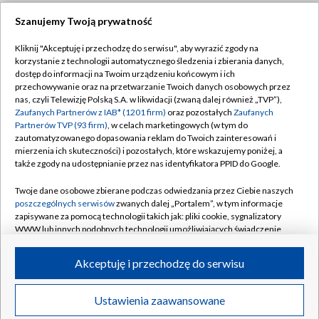
Szanujemy Twoją prywatność
Dołącz do nas:
Kliknij "Akceptuję i przechodzę do serwisu", aby wyrazić zgody na
korzystanie z technologii automatycznego śledzenia i zbierania danych,
TVP
dostęp do informacji na Twoim urządzeniu końcowym i ich
Abonament TVP
przechowywanie oraz na przetwarzanie Twoich danych osobowych przez
Regulamin TVP
nas, czyli Telewizję Polską S.A. w likwidacji (zwaną dalej również „TVP”),
Emisja w TVP
Polityka prywatności
Zaufanych Partnerów z IAB* (1201 firm)
oraz pozostałych
Zaufanych
Partnerów TVP (93 firm)
, w celach marketingowych (w tym do
Centrum informacji TVP
Moje zgody
zautomatyzowanego dopasowania reklam do Twoich zainteresowań i
mierzenia ich skuteczności) i pozostałych, które wskazujemy poniżej, a
Naziemna Telewizja Cyfrowa
Pomoc
także zgody na udostępnianie przez nas identyfikatora PPID do Google.
Sklep TVP
Biuro reklamy
Twoje dane osobowe zbierane podczas odwiedzania przez Ciebie naszych
Rada Programowa
Kontakt
poszczególnych serwisów
zwanych dalej „Portalem”, w tym informacje
zapisywane za pomocą technologii takich jak: pliki cookie, sygnalizatory
System NOS
WWW lub innych podobnych technologii umożliwiających świadczenie
dopasowanych i bezpiecznych usług, personalizację treści oraz reklam,
Informacje o nadawcy
Kanały
udostępnianie funkcji mediów społecznościowych oraz analizowanie
Akceptuję i przechodzę do serwisu
ruchu w Internecie.
Program dla prasy
©2026 Telewizja Polska S.A. w likwidacji
Biuro Reklamy
Twoje dane osobowe zbierane podczas odwiedzania przez Ciebie
Ustawienia zaawansowane
poszczególnych serwisów
na Portalu, takie jak adresy IP, identyfikatory
Ogłoszenie przetargowe