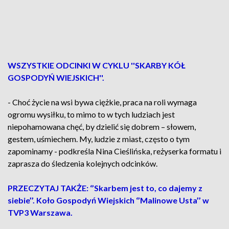
WSZYSTKIE ODCINKI W CYKLU ''SKARBY KÓŁ
GOSPODYŃ WIEJSKICH''.
- Choć życie na wsi bywa ciężkie, praca na roli wymaga
ogromu wysiłku, to mimo to w tych ludziach jest
niepohamowana chęć, by dzielić się dobrem – słowem,
gestem, uśmiechem. My, ludzie z miast, często o tym
zapominamy - podkreśla Nina Cieślińska, reżyserka formatu i
zaprasza do śledzenia kolejnych odcinków.
PRZECZYTAJ TAKŻE: ‘’Skarbem jest to, co dajemy z
siebie’’. Koło Gospodyń Wiejskich ‘’Malinowe Usta’’ w
TVP3 Warszawa.