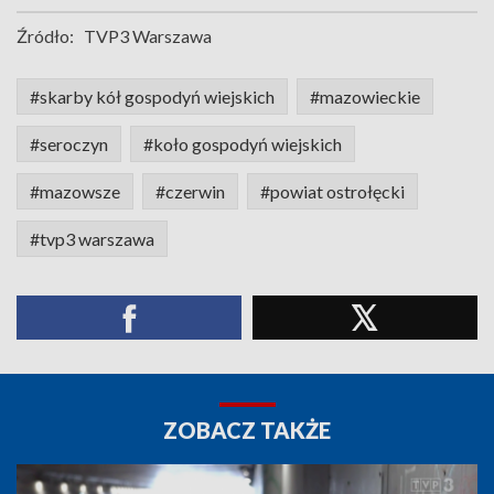
Źródło:
TVP3 Warszawa
#skarby kół gospodyń wiejskich
#mazowieckie
#seroczyn
#koło gospodyń wiejskich
#mazowsze
#czerwin
#powiat ostrołęcki
#tvp3 warszawa
ZOBACZ TAKŻE