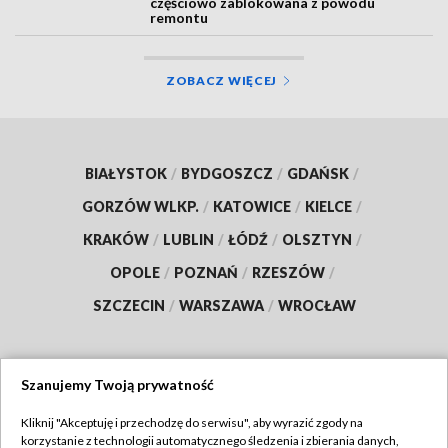
WARSZAWA
The Weeknd tuż po weekendzie rozgrzeje
stolicę. PGE Narodowy czekają tłumy
WARSZAWA
Utrudnienia dla kierowców. Ważna arteria
częściowo zablokowana z powodu
remontu
ZOBACZ WIĘCEJ
BIAŁYSTOK
/
BYDGOSZCZ
/
GDAŃSK
/
GORZÓW WLKP.
/
KATOWICE
/
KIELCE
/
KRAKÓW
/
LUBLIN
/
ŁÓDŹ
/
OLSZTYN
/
Szanujemy Twoją prywatność
OPOLE
/
POZNAŃ
/
RZESZÓW
/
Kliknij "Akceptuję i przechodzę do serwisu", aby wyrazić zgody na
korzystanie z technologii automatycznego śledzenia i zbierania danych,
SZCZECIN
/
WARSZAWA
/
WROCŁAW