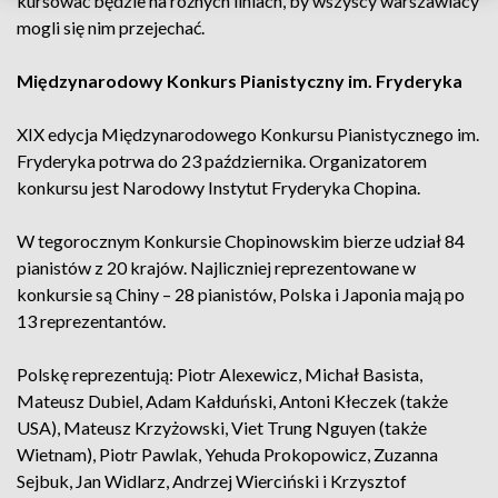
kursować będzie na różnych liniach, by wszyscy warszawiacy
mogli się nim przejechać.
Międzynarodowy Konkurs Pianistyczny im. Fryderyka
XIX edycja Międzynarodowego Konkursu Pianistycznego im.
Fryderyka potrwa do 23 października. Organizatorem
konkursu jest Narodowy Instytut Fryderyka Chopina.
W tegorocznym Konkursie Chopinowskim bierze udział 84
pianistów z 20 krajów. Najliczniej reprezentowane w
konkursie są Chiny – 28 pianistów, Polska i Japonia mają po
13 reprezentantów.
Polskę reprezentują: Piotr Alexewicz, Michał Basista,
Mateusz Dubiel, Adam Kałduński, Antoni Kłeczek (także
USA), Mateusz Krzyżowski, Viet Trung Nguyen (także
Wietnam), Piotr Pawlak, Yehuda Prokopowicz, Zuzanna
Sejbuk, Jan Widlarz, Andrzej Wierciński i Krzysztof