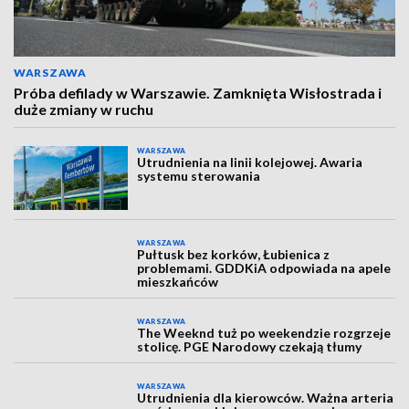
WARSZAWA
Próba defilady w Warszawie. Zamknięta Wisłostrada i
duże zmiany w ruchu
WARSZAWA
Utrudnienia na linii kolejowej. Awaria
systemu sterowania
WARSZAWA
Pułtusk bez korków, Łubienica z
problemami. GDDKiA odpowiada na apele
mieszkańców