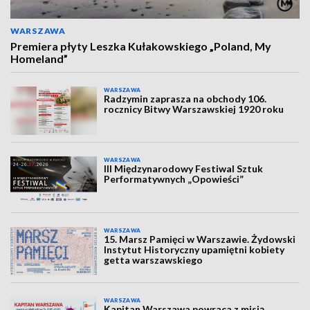
WARSZAWA
Premiera płyty Leszka Kułakowskiego „Poland, My
Homeland”
WARSZAWA
Radzymin zaprasza na obchody 106.
rocznicy Bitwy Warszawskiej 1920 roku
WARSZAWA
III Międzynarodowy Festiwal Sztuk
Performatywnych „Opowieści”
WARSZAWA
15. Marsz Pamięci w Warszawie. Żydowski
Instytut Historyczny upamiętni kobiety
getta warszawskiego
WARSZAWA
Kapitan Warszawa powraca z misją