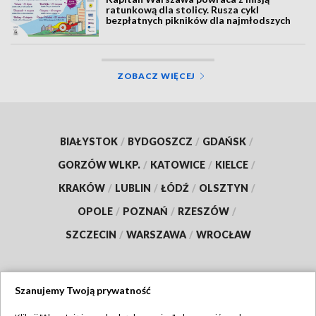
ratunkową dla stolicy. Rusza cykl
bezpłatnych pikników dla najmłodszych
ZOBACZ WIĘCEJ
BIAŁYSTOK
/
BYDGOSZCZ
/
GDAŃSK
/
GORZÓW WLKP.
/
KATOWICE
/
KIELCE
/
KRAKÓW
/
LUBLIN
/
ŁÓDŹ
/
OLSZTYN
/
OPOLE
/
POZNAŃ
/
RZESZÓW
/
SZCZECIN
/
WARSZAWA
/
WROCŁAW
Szanujemy Twoją prywatność
Dołącz do nas: