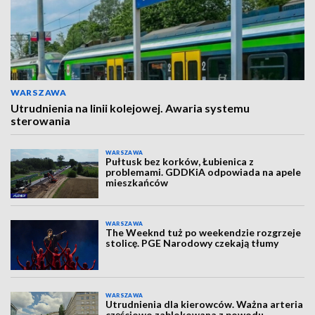
WARSZAWA
Utrudnienia na linii kolejowej. Awaria systemu
sterowania
WARSZAWA
Pułtusk bez korków, Łubienica z
problemami. GDDKiA odpowiada na apele
mieszkańców
WARSZAWA
The Weeknd tuż po weekendzie rozgrzeje
stolicę. PGE Narodowy czekają tłumy
WARSZAWA
Utrudnienia dla kierowców. Ważna arteria
częściowo zablokowana z powodu