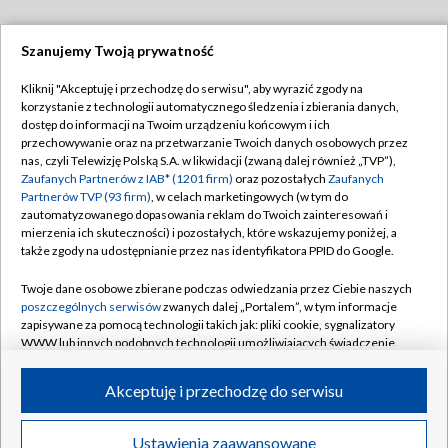
Szanujemy Twoją prywatność
Dołącz do nas:
Kliknij "Akceptuję i przechodzę do serwisu", aby wyrazić zgody na
korzystanie z technologii automatycznego śledzenia i zbierania danych,
TVP
dostęp do informacji na Twoim urządzeniu końcowym i ich
Abonament TVP
przechowywanie oraz na przetwarzanie Twoich danych osobowych przez
Regulamin TVP
nas, czyli Telewizję Polską S.A. w likwidacji (zwaną dalej również „TVP”),
Emisja w TVP
Polityka prywatności
Zaufanych Partnerów z IAB* (1201 firm)
oraz pozostałych
Zaufanych
Partnerów TVP (93 firm)
, w celach marketingowych (w tym do
Centrum informacji TVP
Moje zgody
zautomatyzowanego dopasowania reklam do Twoich zainteresowań i
mierzenia ich skuteczności) i pozostałych, które wskazujemy poniżej, a
Naziemna Telewizja Cyfrowa
Pomoc
także zgody na udostępnianie przez nas identyfikatora PPID do Google.
Sklep TVP
Biuro reklamy
Twoje dane osobowe zbierane podczas odwiedzania przez Ciebie naszych
Rada Programowa
Kontakt
poszczególnych serwisów
zwanych dalej „Portalem”, w tym informacje
zapisywane za pomocą technologii takich jak: pliki cookie, sygnalizatory
System NOS
WWW lub innych podobnych technologii umożliwiających świadczenie
dopasowanych i bezpiecznych usług, personalizację treści oraz reklam,
Informacje o nadawcy
Kanały
udostępnianie funkcji mediów społecznościowych oraz analizowanie
Akceptuję i przechodzę do serwisu
ruchu w Internecie.
Program dla prasy
©2026 Telewizja Polska S.A. w likwidacji
Biuro Reklamy
Twoje dane osobowe zbierane podczas odwiedzania przez Ciebie
Ustawienia zaawansowane