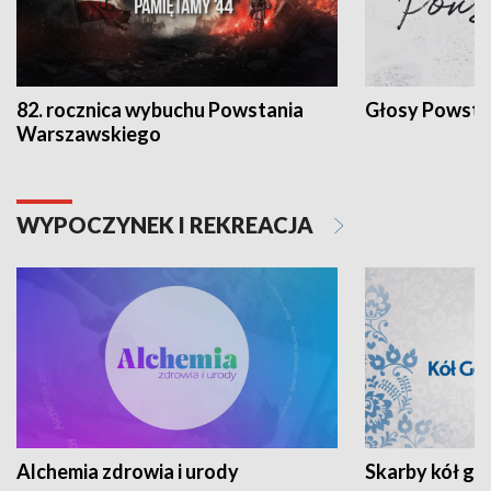
82. rocznica wybuchu Powstania
Głosy Powsta
Warszawskiego
WYPOCZYNEK I REKREACJA
Alchemia zdrowia i urody
Skarby kół go