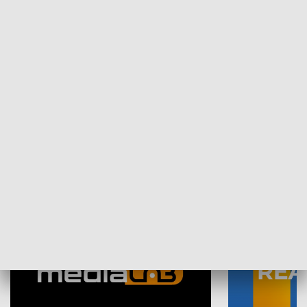
Plebiscyt Najlepsi Sportowcy
Wiadomości 
Warszawy 2025
SPOŁECZEŃSTWO