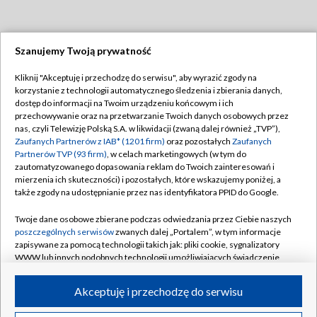
Szanujemy Twoją prywatność
Dołącz do nas:
Kliknij "Akceptuję i przechodzę do serwisu", aby wyrazić zgody na
korzystanie z technologii automatycznego śledzenia i zbierania danych,
TVP
dostęp do informacji na Twoim urządzeniu końcowym i ich
Abonament TVP
przechowywanie oraz na przetwarzanie Twoich danych osobowych przez
Regulamin TVP
nas, czyli Telewizję Polską S.A. w likwidacji (zwaną dalej również „TVP”),
Emisja w TVP
Zaufanych Partnerów z IAB* (1201 firm)
oraz pozostałych
Zaufanych
Polityka prywatności
Partnerów TVP (93 firm)
, w celach marketingowych (w tym do
Centrum informacji TVP
Moje zgody
zautomatyzowanego dopasowania reklam do Twoich zainteresowań i
mierzenia ich skuteczności) i pozostałych, które wskazujemy poniżej, a
Naziemna Telewizja Cyfrowa
Pomoc
także zgody na udostępnianie przez nas identyfikatora PPID do Google.
Sklep TVP
Biuro reklamy
Twoje dane osobowe zbierane podczas odwiedzania przez Ciebie naszych
Rada Programowa
poszczególnych serwisów
zwanych dalej „Portalem”, w tym informacje
Kontakt
zapisywane za pomocą technologii takich jak: pliki cookie, sygnalizatory
System NOS
WWW lub innych podobnych technologii umożliwiających świadczenie
dopasowanych i bezpiecznych usług, personalizację treści oraz reklam,
Informacje o nadawcy
Kanały
udostępnianie funkcji mediów społecznościowych oraz analizowanie
Akceptuję i przechodzę do serwisu
ruchu w Internecie.
Program dla prasy
©2026 Telewizja Polska S.A. w likwidacji