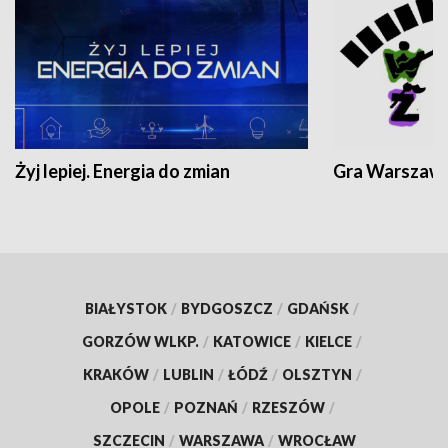
Żyj lepiej. Energia do zmian
Gra Warszaw
BIAŁYSTOK
/
BYDGOSZCZ
/
GDAŃSK
/
GORZÓW WLKP.
/
KATOWICE
/
KIELCE
/
KRAKÓW
/
LUBLIN
/
ŁÓDŹ
/
OLSZTYN
/
OPOLE
/
POZNAŃ
/
RZESZÓW
/
SZCZECIN
/
WARSZAWA
/
WROCŁAW