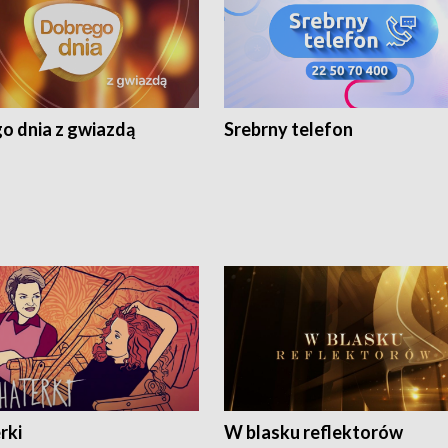
o dnia z gwiazdą
Srebrny telefon
rki
W blasku reflektorów