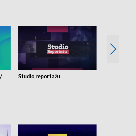
/
Studio reportażu
Eksperyment