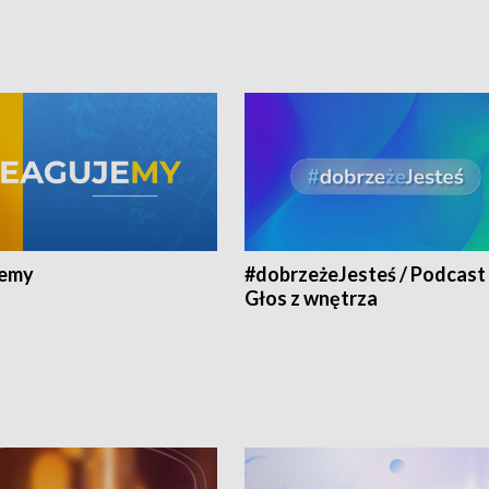
jemy
#dobrzeżeJesteś / Podcast 
Głos z wnętrza