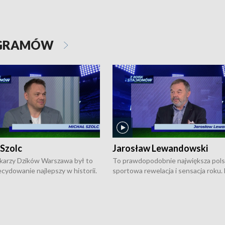
OGRAMÓW
 Szolc
Jarosław Lewandowski
karzy Dzików Warszawa był to
To prawdopodobnie największa pol
cydowanie najlepszy w historii.
sportowa rewelacja i sensacja roku.
pierwszy raz sięgnęli po
Chwalińska podbiła serca całej Pols
rodowe trofeum, wygrywając
kortach imienia Rolanda Garrosa w
ocno Europejską. Potem zaczęli
wielkoszlemowym turnieju French 
ekstraklasę. Po sezonie
przebijała się przez kwalifikacje, wyg
ym zadebiutowali w fazie play-
aż dziewięć pojedynków i dopiero w 