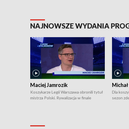
NAJNOWSZE WYDANIA PR
Maciej Jamrozik
Michał
Koszykarze Legii Warszawa obronili tytuł
Dla koszy
mistrza Polski. Rywalizacja w finale
sezon zde
ekstraklasy toczyła się do czterech
Najpierw 
zwycięstw i dopiero ostatni, siódmy mecz
międzyna
okazał się decydujący. W hali przy
Ligę Półn
Obrońców Tobruku na Bemowie
podbijać 
podopieczni estońskiego trenera Heiko
zasadnicz