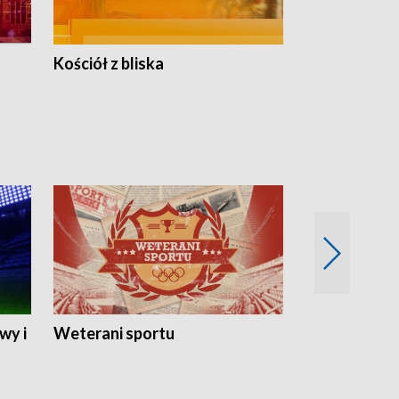
Kościół z bliska
wy i
Weterani sportu
Najlepsi Sp
2024