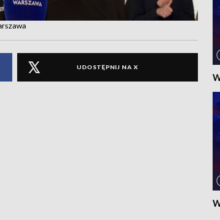
arszawa
UDOSTĘPNIJ NA X
W
W