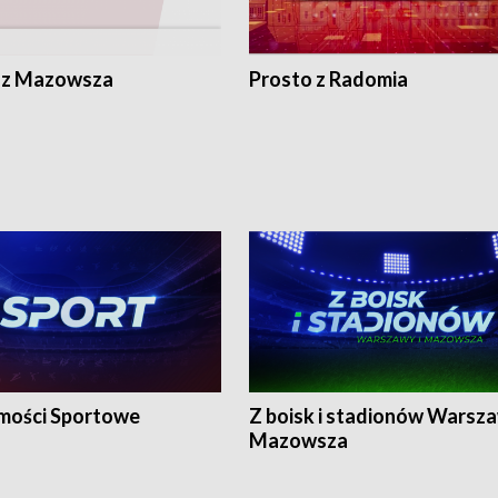
 z Mazowsza
Prosto z Radomia
ości Sportowe
Z boisk i stadionów Warsza
Mazowsza