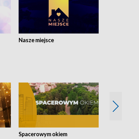
Nasze miejsce
Spacerowym okiem
Filmowe spo