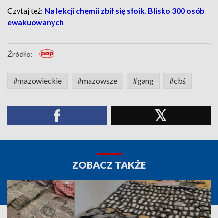
Czytaj też:
Na lekcji chemii zbił się słoik. Blisko 300 osób
ewakuowanych
Źródło:
#mazowieckie
#mazowsze
#gang
#cbś
ZOBACZ TAKŻE