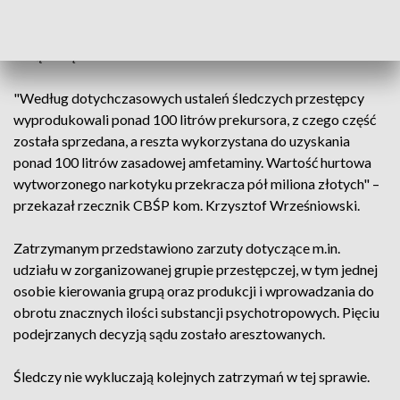
latach 2017 - 24. Jej członkowie mieli zajmować się zarówno
wytwarzaniem płynu BMK, jak i produkcją amfetaminy na
dużą skalę.
"Według dotychczasowych ustaleń śledczych przestępcy
wyprodukowali ponad 100 litrów prekursora, z czego część
została sprzedana, a reszta wykorzystana do uzyskania
ponad 100 litrów zasadowej amfetaminy. Wartość hurtowa
wytworzonego narkotyku przekracza pół miliona złotych" –
przekazał rzecznik CBŚP kom. Krzysztof Wrześniowski.
Zatrzymanym przedstawiono zarzuty dotyczące m.in.
udziału w zorganizowanej grupie przestępczej, w tym jednej
osobie kierowania grupą oraz produkcji i wprowadzania do
obrotu znacznych ilości substancji psychotropowych. Pięciu
podejrzanych decyzją sądu zostało aresztowanych.
Śledczy nie wykluczają kolejnych zatrzymań w tej sprawie.