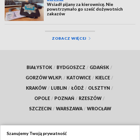
WARSZAWA
Wsiadł pijany za kierownicę. Nie
powstrzymało go sześć dożywotnich
zakazów
ZOBACZ WIĘCEJ
BIAŁYSTOK
/
BYDGOSZCZ
/
GDAŃSK
/
GORZÓW WLKP.
/
KATOWICE
/
KIELCE
/
KRAKÓW
/
LUBLIN
/
ŁÓDŹ
/
OLSZTYN
/
OPOLE
/
POZNAŃ
/
RZESZÓW
/
SZCZECIN
/
WARSZAWA
/
WROCŁAW
Szanujemy Twoją prywatność
Dołącz do nas: