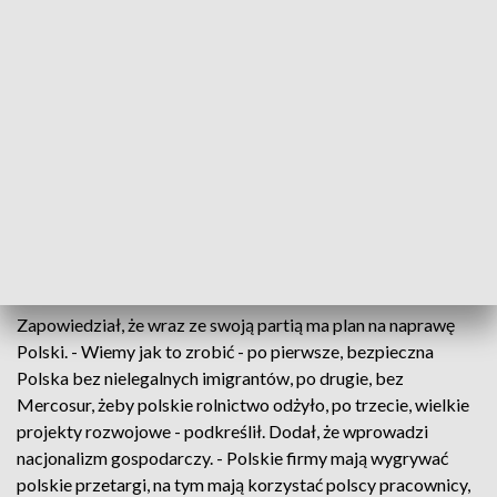
Morawiecki poruszył za to kwestię powiększającej się dziury
budżetowej. Dodał, że obecny rząd „zwija wszystkie
programy rozwojowe”, podając jako przykład CPK. Zwrócił
także uwagę na „wielki wzrost długu publicznego”. Zwracając
się do zgromadzonych na wiecu, poinformował, że kwestia ta
dotyczy każdego Polaka. - Za chwilę ta dziura w budżecie
będzie oznaczać to, co już w statystykach widać - dłuższe
kolejki do specjalistów - ocenił. Dodał także, że przekłada się
na gorsze wyposażenie szpitali, a niedługo „kolejne wielkie
przetargi będą kierowane za granicę”.
Zapowiedział, że wraz ze swoją partią ma plan na naprawę
Polski. - Wiemy jak to zrobić - po pierwsze, bezpieczna
Polska bez nielegalnych imigrantów, po drugie, bez
Mercosur, żeby polskie rolnictwo odżyło, po trzecie, wielkie
projekty rozwojowe - podkreślił. Dodał, że wprowadzi
nacjonalizm gospodarczy. - Polskie firmy mają wygrywać
polskie przetargi, na tym mają korzystać polscy pracownicy,