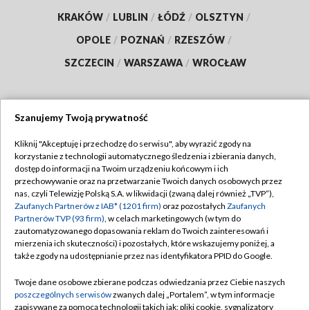
KRAKÓW
/
LUBLIN
/
ŁÓDŹ
/
OLSZTYN
/
OPOLE
/
POZNAŃ
/
RZESZÓW
/
SZCZECIN
/
WARSZAWA
/
WROCŁAW
Szanujemy Twoją prywatność
Dołącz do nas:
Kliknij "Akceptuję i przechodzę do serwisu", aby wyrazić zgody na
korzystanie z technologii automatycznego śledzenia i zbierania danych,
TVP
dostęp do informacji na Twoim urządzeniu końcowym i ich
Abonament TVP
przechowywanie oraz na przetwarzanie Twoich danych osobowych przez
Regulamin TVP
nas, czyli Telewizję Polską S.A. w likwidacji (zwaną dalej również „TVP”),
Emisja w TVP
Polityka prywatności
Zaufanych Partnerów z IAB* (1201 firm)
oraz pozostałych
Zaufanych
Partnerów TVP (93 firm)
, w celach marketingowych (w tym do
Centrum informacji TVP
Moje zgody
zautomatyzowanego dopasowania reklam do Twoich zainteresowań i
mierzenia ich skuteczności) i pozostałych, które wskazujemy poniżej, a
Naziemna Telewizja Cyfrowa
Pomoc
także zgody na udostępnianie przez nas identyfikatora PPID do Google.
Sklep TVP
Biuro reklamy
Twoje dane osobowe zbierane podczas odwiedzania przez Ciebie naszych
Rada Programowa
Kontakt
poszczególnych serwisów
zwanych dalej „Portalem”, w tym informacje
zapisywane za pomocą technologii takich jak: pliki cookie, sygnalizatory