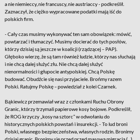
a nie niemieccy, nie francuscy, nie austriaccy - podkreślił.
Zaznaczył, że ciężko wypracowane podatki mają iść do
polskich firm.
- Cały czas musimy wykonywać ten sam obowiązek: mówić,
powtarzać i tłumaczyć. Musimy docierać do tych posłów,
którzy dzisiaj są jeszcze w koalicji (rządzącej – PAP).
Głęboko wierzę, że są tam również ludzie, którzy nas słuchają
i nie chcą dalej służyć złu. Nie chcą dalej służyć
nienormalności i głupocie antypolskiej. Chcą Polskę
budować. Obudźcie się nasi przyjaciele. Brońmy razem
Polski. Ratujmy Polskę – powiedział z kolei Czarnek.
Bąkiewicz przemawiał wraz z członkami Ruchu Obrony
Granic, którzy trzymali papierowe kosy bojowe. Podkreślił,
że ROG krzyczy „kosy na sztorc” w odwołaniu do
historycznych polskich powstań i insurekcji. - To lud broni
Polski, własnego bezpieczeństwa, własnych rodzin. Bronimy
dzisiaj granic. Bronimy się przed przed masową migracją (...),