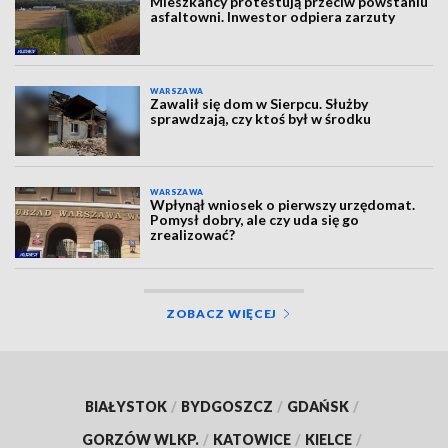
Mieszkańcy protestują przeciw powstaniu
asfaltowni. Inwestor odpiera zarzuty
WARSZAWA
Zawalił się dom w Sierpcu. Służby
sprawdzają, czy ktoś był w środku
WARSZAWA
Wpłynął wniosek o pierwszy urzędomat.
Pomysł dobry, ale czy uda się go
zrealizować?
ZOBACZ WIĘCEJ
BIAŁYSTOK
/
BYDGOSZCZ
/
GDAŃSK
/
GORZÓW WLKP.
/
KATOWICE
/
KIELCE
/