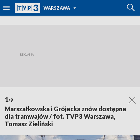
POWRÓT DO
WARSZAWA
TVP REGIONY
1
/9
Marszałkowska i Grójecka znów dostępne
dla tramwajów / fot. TVP3 Warszawa,
Tomasz Zieliński