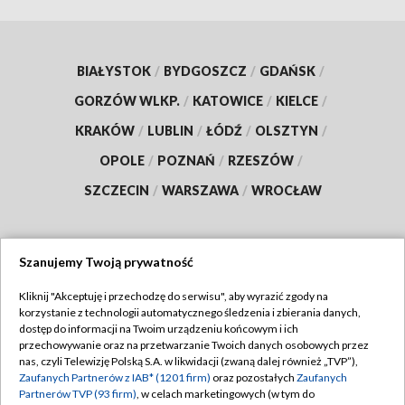
BIAŁYSTOK
/
BYDGOSZCZ
/
GDAŃSK
/
GORZÓW WLKP.
/
KATOWICE
/
KIELCE
/
KRAKÓW
/
LUBLIN
/
ŁÓDŹ
/
OLSZTYN
/
OPOLE
/
POZNAŃ
/
RZESZÓW
/
SZCZECIN
/
WARSZAWA
/
WROCŁAW
Szanujemy Twoją prywatność
Dołącz do nas:
Kliknij "Akceptuję i przechodzę do serwisu", aby wyrazić zgody na
korzystanie z technologii automatycznego śledzenia i zbierania danych,
TVP
dostęp do informacji na Twoim urządzeniu końcowym i ich
Abonament TVP
przechowywanie oraz na przetwarzanie Twoich danych osobowych przez
Regulamin TVP
nas, czyli Telewizję Polską S.A. w likwidacji (zwaną dalej również „TVP”),
Emisja w TVP
Polityka prywatności
Zaufanych Partnerów z IAB* (1201 firm)
oraz pozostałych
Zaufanych
Partnerów TVP (93 firm)
, w celach marketingowych (w tym do
Centrum informacji TVP