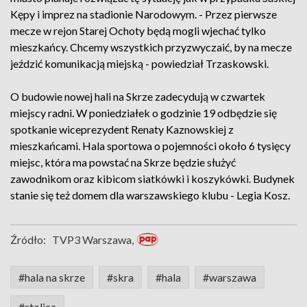
Kępy i imprez na stadionie Narodowym. - Przez pierwsze
mecze w rejon Starej Ochoty będą mogli wjechać tylko
mieszkańcy. Chcemy wszystkich przyzwyczaić, by na mecze
jeździć komunikacją miejską - powiedział Trzaskowski.
O budowie nowej hali na Skrze zadecydują w czwartek
miejscy radni. W poniedziałek o godzinie 19 odbędzie się
spotkanie wiceprezydent Renaty Kaznowskiej z
mieszkańcami. Hala sportowa o pojemności około 6 tysięcy
miejsc, która ma powstać na Skrze będzie służyć
zawodnikom oraz kibicom siatkówki i koszykówki. Budynek
stanie się też domem dla warszawskiego klubu - Legia Kosz.
Źródło:
TVP3 Warszawa,
#hala na skrze
#skra
#hala
#warszawa
#stolica