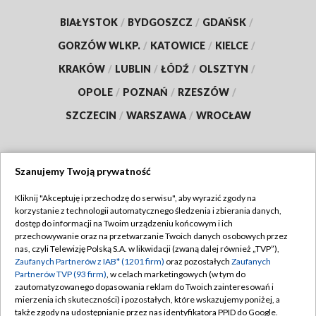
BIAŁYSTOK
/
BYDGOSZCZ
/
GDAŃSK
/
GORZÓW WLKP.
/
KATOWICE
/
KIELCE
/
KRAKÓW
/
LUBLIN
/
ŁÓDŹ
/
OLSZTYN
/
OPOLE
/
POZNAŃ
/
RZESZÓW
/
SZCZECIN
/
WARSZAWA
/
WROCŁAW
Szanujemy Twoją prywatność
Dołącz do nas:
Kliknij "Akceptuję i przechodzę do serwisu", aby wyrazić zgody na
korzystanie z technologii automatycznego śledzenia i zbierania danych,
TVP
dostęp do informacji na Twoim urządzeniu końcowym i ich
Abonament TVP
przechowywanie oraz na przetwarzanie Twoich danych osobowych przez
Regulamin TVP
nas, czyli Telewizję Polską S.A. w likwidacji (zwaną dalej również „TVP”),
Emisja w TVP
Polityka prywatności
Zaufanych Partnerów z IAB* (1201 firm)
oraz pozostałych
Zaufanych
Partnerów TVP (93 firm)
, w celach marketingowych (w tym do
Centrum informacji TVP
Moje zgody
zautomatyzowanego dopasowania reklam do Twoich zainteresowań i
mierzenia ich skuteczności) i pozostałych, które wskazujemy poniżej, a
Naziemna Telewizja Cyfrowa
Pomoc
także zgody na udostępnianie przez nas identyfikatora PPID do Google.