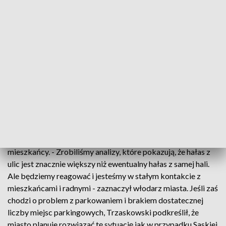
mediów, kultury i sztuki. Przeciwko niej protestują
mieszkańcy Ochoty, którzy obawiają się hałasu i wytykają
brak miejsc parkingowych. - Mieszkańcy bali się koncertów,
w związku z tym podejmujemy zobowiązanie: na tej hali
koncertów nie będzie. Tam będą tylko trenowały i
rozgrywały mecze zespoły siatkarskie i koszykarskie. W
pozostałych godzinach ten obiekt będzie udostępniany
młodzieży - powiedział prezydent Warszawy Rafał
Trzaskowski.
Odniósł się też do pytań w sprawie nadmiernego hałasu, jaki
może generować nowa hala, a czego obawiają się
mieszkańcy. - Zrobiliśmy analizy, które pokazują, że hałas z
ulic jest znacznie większy niż ewentualny hałas z samej hali.
Ale będziemy reagować i jesteśmy w stałym kontakcie z
mieszkańcami i radnymi - zaznaczył włodarz miasta. Jeśli zaś
chodzi o problem z parkowaniem i brakiem dostatecznej
liczby miejsc parkingowych, Trzaskowski podkreślił, że
miasto planuje rozwiązać tę sytuację jak w przypadku Saskiej