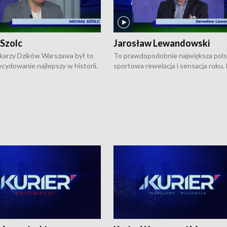
 Szolc
Jarosław Lewandowski
karzy Dzików Warszawa był to
To prawdopodobnie największa pol
cydowanie najlepszy w historii.
sportowa rewelacja i sensacja roku.
pierwszy raz sięgnęli po
Chwalińska podbiła serca całej Pols
rodowe trofeum, wygrywając
kortach imienia Rolanda Garrosa w
ocno Europejską. Potem zaczęli
wielkoszlemowym turnieju French 
ekstraklasę. Po sezonie
przebijała się przez kwalifikacje, wyg
ym zadebiutowali w fazie play-
aż dziewięć pojedynków i dopiero w 
ą zwieńczyli zdobyciem
została zatrzymana przez Rosjankę M
o w historii klubu medalu w
Andriejewą. Dziś nasza tenisistka wr
ch o mistrzostwo Polski. A
do Polski i w Warszawie spotkała się
ogdana Saternusa jest dziś
dziennikarzami na konferencji praso
olc, prezes koszykarzy Dzików
W Magazynie Sportowym "Z Boisk i
.
Stadionów Warszawy i Mazowsza"
Bogdan Saternus rozmawiał z Jaros
Lewandowskim, który jest
pomysłodawcą i założycielem
podwarszawskiej Akademii Tenisow