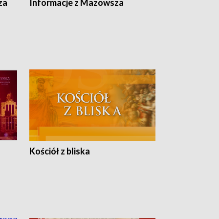
ska
za
Informacje z Mazowsza
Kościół z bliska