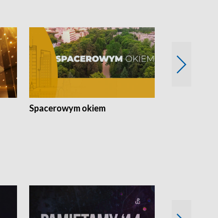
Spacerowym okiem
Filmowe spo