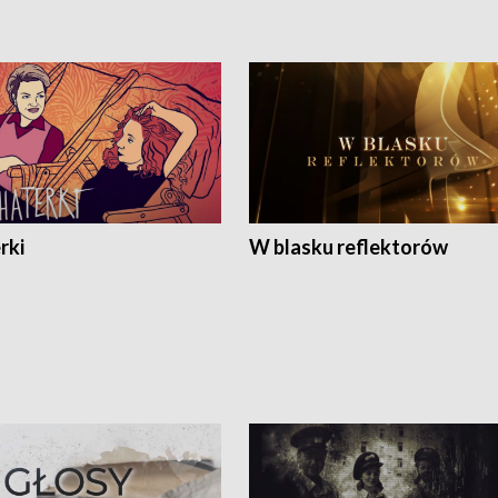
rki
W blasku reflektorów