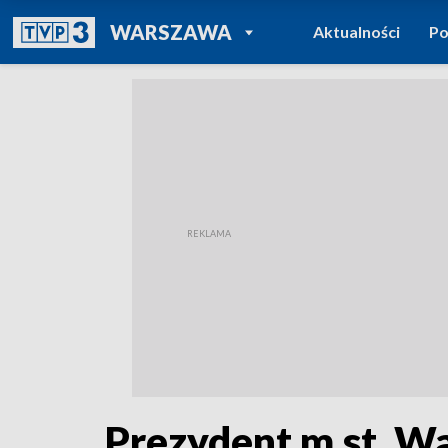
POWRÓT DO
WARSZAWA
Aktualności
Po
TVP REGIONY
Prezydent m.st. W