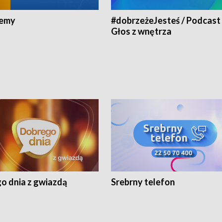
jemy
#dobrzeżeJesteś / Podcast 
Głos z wnętrza
o dnia z gwiazdą
Srebrny telefon