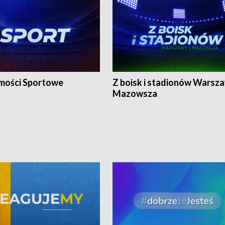
ości Sportowe
Z boisk i stadionów Warsza
Mazowsza