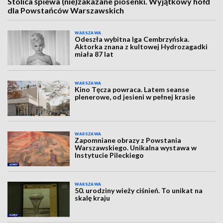
Stolica śpiewa (nie)zakazane piosenki. Wyjątkowy hołd
dla Powstańców Warszawskich
WARSZAWA
Odeszła wybitna Iga Cembrzyńska.
Aktorka znana z kultowej Hydrozagadki
miała 87 lat
WARSZAWA
Kino Tęcza powraca. Latem seanse
plenerowe, od jesieni w pełnej krasie
WARSZAWA
Zapomniane obrazy z Powstania
Warszawskiego. Unikalna wystawa w
Instytucie Pileckiego
WARSZAWA
50. urodziny wieży ciśnień. To unikat na
skalę kraju