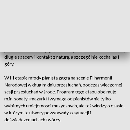
- dodał w rozmowie z radiową Dwójką.
Po swoim występie w II etapie konkursu, powiedział, że jego
ulubioną formą są właśnie mazurki, które pragnie grać tak
często, jak to tylko możliwe. Pianista przyznał, że czuje się
związany z polskością Chopina i stara się pokazywać ją jak
najpełniej. W rozmowie z Instytutem Fryderyka Chopina
podkreślił, że wśród jego pozamuzycznych zainteresowań są
długie spacery i kontakt z naturą, a szczególnie kocha las i
góry.
W III etapie młody pianista zagra na scenie Filharmonii
Narodowej w drugim dniu przesłuchań, podczas wieczornej
sesji przesłuchań w środę. Program tego etapu obejmuje
m.in. sonaty i mazurki i wymaga od pianistów nie tylko
wybitnych umiejętności muzycznych, ale też wiedzy o czasie,
w którym te utwory powstawały, o sytuacji i
doświadczeniach ich twórcy.