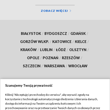
ZOBACZ WIĘCEJ
BIAŁYSTOK
/
BYDGOSZCZ
/
GDAŃSK
/
GORZÓW WLKP.
/
KATOWICE
/
KIELCE
/
KRAKÓW
/
LUBLIN
/
ŁÓDŹ
/
OLSZTYN
/
OPOLE
/
POZNAŃ
/
RZESZÓW
/
SZCZECIN
/
WARSZAWA
/
WROCŁAW
Szanujemy Twoją prywatność
Dołącz do nas:
Kliknij "Akceptuję i przechodzę do serwisu", aby wyrazić zgody na
korzystanie z technologii automatycznego śledzenia i zbierania danych,
TVP
dostęp do informacji na Twoim urządzeniu końcowym i ich
Abonament TVP
przechowywanie oraz na przetwarzanie Twoich danych osobowych przez
Regulamin TVP