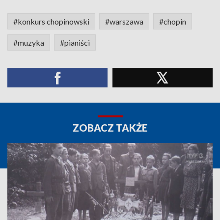
#konkurs chopinowski
#warszawa
#chopin
#muzyka
#pianiści
ZOBACZ TAKŻE