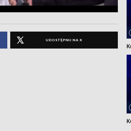
a
UDOSTĘPNIJ NA X
K
K