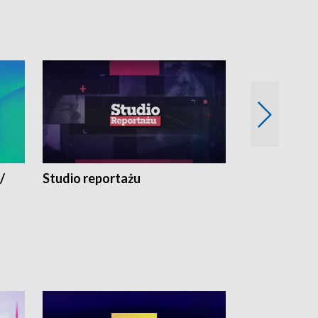
/
Studio reportażu
Eksperyment