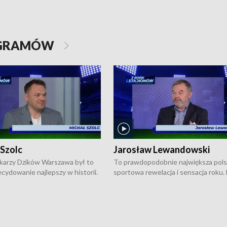
OGRAMÓW
 Szolc
Jarosław Lewandowski
karzy Dzików Warszawa był to
To prawdopodobnie największa pol
cydowanie najlepszy w historii.
sportowa rewelacja i sensacja roku.
pierwszy raz sięgnęli po
Chwalińska podbiła serca całej Pols
rodowe trofeum, wygrywając
kortach imienia Rolanda Garrosa w
ocno Europejską. Potem zaczęli
wielkoszlemowym turnieju French 
ekstraklasę. Po sezonie
przebijała się przez kwalifikacje, wyg
ym zadebiutowali w fazie play-
aż dziewięć pojedynków i dopiero w 