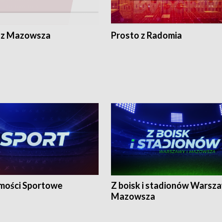
 z Mazowsza
Prosto z Radomia
ości Sportowe
Z boisk i stadionów Warsza
Mazowsza