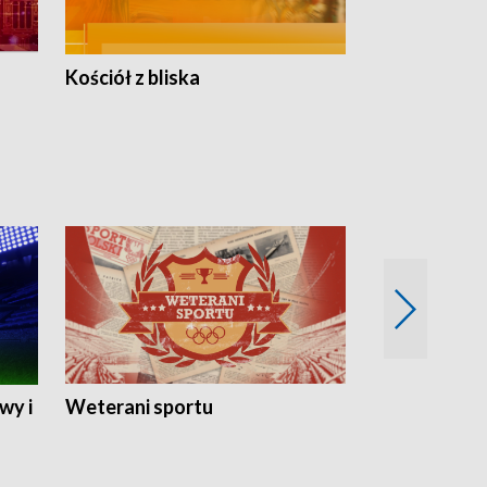
Kościół z bliska
wy i
Weterani sportu
Najlepsi Sp
2024