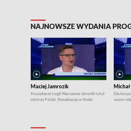
NAJNOWSZE WYDANIA PR
Maciej Jamrozik
Michał
Koszykarze Legii Warszawa obronili tytuł
Dla koszy
mistrza Polski. Rywalizacja w finale
sezon zde
ekstraklasy toczyła się do czterech
Najpierw 
zwycięstw i dopiero ostatni, siódmy mecz
międzyna
okazał się decydujący. W hali przy
Ligę Półn
Obrońców Tobruku na Bemowie
podbijać 
podopieczni estońskiego trenera Heiko
zasadnicz