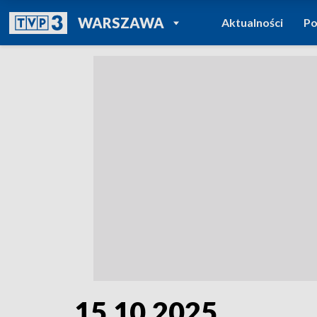
POWRÓT DO
WARSZAWA
Aktualności
Po
TVP REGIONY
15.10.2025