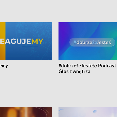
jemy
#dobrzeżeJesteś / Podcast 
Głos z wnętrza