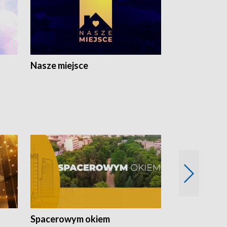
Nasze miejsce
Spacerowym okiem
Filmowe spo