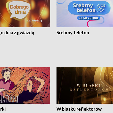
o dnia z gwiazdą
Srebrny telefon
rki
W blasku reflektorów