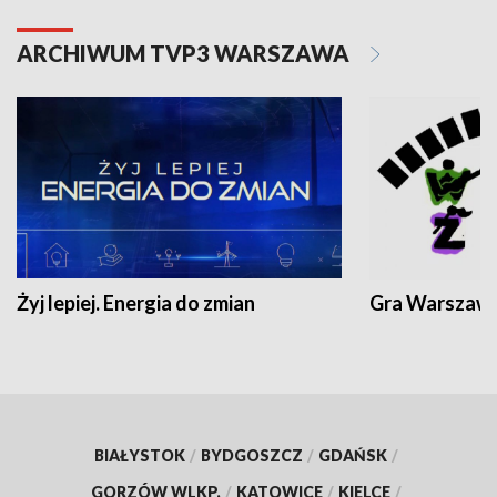
ARCHIWUM TVP3 WARSZAWA
Żyj lepiej. Energia do zmian
Gra Warszaw
BIAŁYSTOK
/
BYDGOSZCZ
/
GDAŃSK
/
GORZÓW WLKP.
/
KATOWICE
/
KIELCE
/