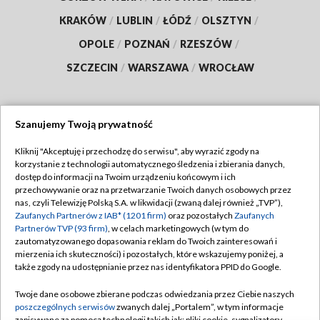
KRAKÓW
/
LUBLIN
/
ŁÓDŹ
/
OLSZTYN
/
OPOLE
/
POZNAŃ
/
RZESZÓW
/
SZCZECIN
/
WARSZAWA
/
WROCŁAW
Szanujemy Twoją prywatność
Dołącz do nas:
Kliknij "Akceptuję i przechodzę do serwisu", aby wyrazić zgody na
korzystanie z technologii automatycznego śledzenia i zbierania danych,
TVP
dostęp do informacji na Twoim urządzeniu końcowym i ich
Abonament TVP
przechowywanie oraz na przetwarzanie Twoich danych osobowych przez
Regulamin TVP
nas, czyli Telewizję Polską S.A. w likwidacji (zwaną dalej również „TVP”),
Emisja w TVP
Zaufanych Partnerów z IAB* (1201 firm)
oraz pozostałych
Zaufanych
Polityka prywatności
Partnerów TVP (93 firm)
, w celach marketingowych (w tym do
Centrum informacji TVP
Moje zgody
zautomatyzowanego dopasowania reklam do Twoich zainteresowań i
mierzenia ich skuteczności) i pozostałych, które wskazujemy poniżej, a
Naziemna Telewizja Cyfrowa
Pomoc
także zgody na udostępnianie przez nas identyfikatora PPID do Google.
Sklep TVP
Biuro reklamy
Twoje dane osobowe zbierane podczas odwiedzania przez Ciebie naszych
Rada Programowa
poszczególnych serwisów
zwanych dalej „Portalem”, w tym informacje
Kontakt
zapisywane za pomocą technologii takich jak: pliki cookie, sygnalizatory