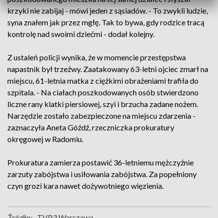
krzyki nie zabijaj - mówi jeden z sąsiadów. - To zwykli ludzie,
syna znałem jak przez mgłę. Tak to bywa, gdy rodzice tracą
kontrolę nad swoimi dziećmi - dodał kolejny.
Z ustaleń policji wynika, że w momencie przestępstwa
napastnik był trzeźwy. Zaatakowany 63-letni ojciec zmarł na
miejscu, 61-letnia matka z ciężkimi obrażeniami trafiła do
szpitala. - Na ciałach poszkodowanych osób stwierdzono
liczne rany klatki piersiowej, szyi i brzucha zadane nożem.
Narzędzie zostało zabezpieczone na miejscu zdarzenia -
zaznaczyła Aneta Góźdź, rzeczniczka prokuratury
okręgowej w Radomiu.
Prokuratura zamierza postawić 36-letniemu mężczyźnie
zarzuty zabójstwa i usiłowania zabójstwa. Za popełniony
czyn grozi kara nawet dożywotniego więzienia.
Źródło:
TVP3 Warszawa