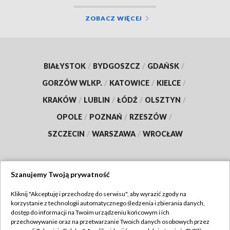
ZOBACZ WIĘCEJ
BIAŁYSTOK
/
BYDGOSZCZ
/
GDAŃSK
/
GORZÓW WLKP.
/
KATOWICE
/
KIELCE
/
KRAKÓW
/
LUBLIN
/
ŁÓDŹ
/
OLSZTYN
/
OPOLE
/
POZNAŃ
/
RZESZÓW
/
SZCZECIN
/
WARSZAWA
/
WROCŁAW
Szanujemy Twoją prywatność
Dołącz do nas:
Kliknij "Akceptuję i przechodzę do serwisu", aby wyrazić zgody na
korzystanie z technologii automatycznego śledzenia i zbierania danych,
TVP
dostęp do informacji na Twoim urządzeniu końcowym i ich
Abonament TVP
przechowywanie oraz na przetwarzanie Twoich danych osobowych przez
Regulamin TVP