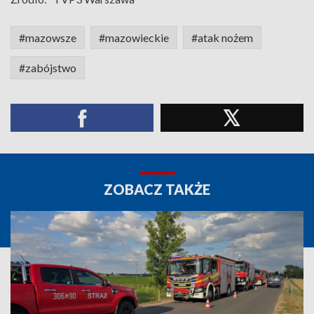
#mazowsze
#mazowieckie
#atak nożem
#zabójstwo
ZOBACZ TAKŻE