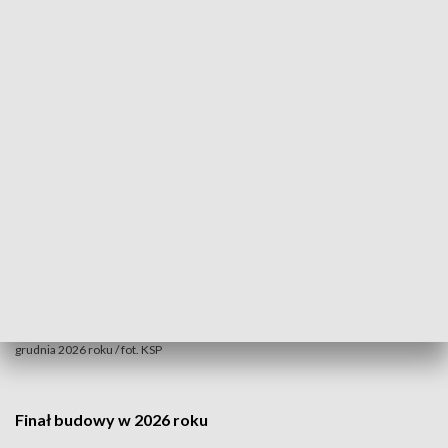
konstrukcje żelbetonowe fundamentów, ścian i stropów
kondygnacji podziemnej oraz parteru.
Komisariat w warszawskich Włochach. Inwestycja ma zostać ukończona do
grudnia 2026 roku / fot. KSP
Finał budowy w 2026 roku