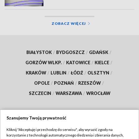
ZOBACZ WIĘCEJ
BIAŁYSTOK
/
BYDGOSZCZ
/
GDAŃSK
/
GORZÓW WLKP.
/
KATOWICE
/
KIELCE
/
KRAKÓW
/
LUBLIN
/
ŁÓDŹ
/
OLSZTYN
/
OPOLE
/
POZNAŃ
/
RZESZÓW
/
SZCZECIN
/
WARSZAWA
/
WROCŁAW
Szanujemy Twoją prywatność
Dołącz do nas:
Kliknij "Akceptuję i przechodzę do serwisu", aby wyrazić zgody na
korzystanie z technologii automatycznego śledzenia i zbierania danych,
TVP