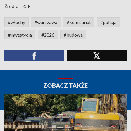
Źródło:
KSP
#włochy
#warszawa
#komisariat
#policja
#inwestycja
#2026
#budowa
ZOBACZ TAKŻE