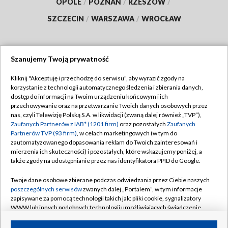
OPOLE
/
POZNAŃ
/
RZESZÓW
/
SZCZECIN
/
WARSZAWA
/
WROCŁAW
Szanujemy Twoją prywatność
Dołącz do nas:
Kliknij "Akceptuję i przechodzę do serwisu", aby wyrazić zgody na
korzystanie z technologii automatycznego śledzenia i zbierania danych,
TVP
dostęp do informacji na Twoim urządzeniu końcowym i ich
Abonament TVP
przechowywanie oraz na przetwarzanie Twoich danych osobowych przez
Regulamin TVP
nas, czyli Telewizję Polską S.A. w likwidacji (zwaną dalej również „TVP”),
Emisja w TVP
Zaufanych Partnerów z IAB* (1201 firm)
oraz pozostałych
Zaufanych
Polityka prywatności
Partnerów TVP (93 firm)
, w celach marketingowych (w tym do
Centrum informacji TVP
Moje zgody
zautomatyzowanego dopasowania reklam do Twoich zainteresowań i
mierzenia ich skuteczności) i pozostałych, które wskazujemy poniżej, a
Naziemna Telewizja Cyfrowa
Pomoc
także zgody na udostępnianie przez nas identyfikatora PPID do Google.
Sklep TVP
Biuro reklamy
Twoje dane osobowe zbierane podczas odwiedzania przez Ciebie naszych
Rada Programowa
poszczególnych serwisów
zwanych dalej „Portalem”, w tym informacje
Kontakt
zapisywane za pomocą technologii takich jak: pliki cookie, sygnalizatory
System NOS
WWW lub innych podobnych technologii umożliwiających świadczenie
dopasowanych i bezpiecznych usług, personalizację treści oraz reklam,
Informacje o nadawcy
Kanały
udostępnianie funkcji mediów społecznościowych oraz analizowanie