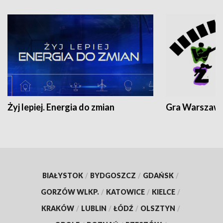
Żyj lepiej. Energia do zmian
Gra Warszaw
BIAŁYSTOK
/
BYDGOSZCZ
/
GDAŃSK
/
GORZÓW WLKP.
/
KATOWICE
/
KIELCE
/
KRAKÓW
/
LUBLIN
/
ŁÓDŹ
/
OLSZTYN
/