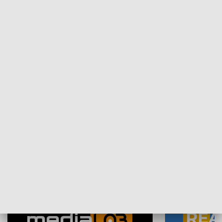
Plebiscyt Najlepsi Sportowcy
Wiadomości 
Warszawy 2025
SPOŁECZEŃSTWO