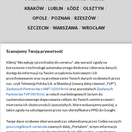
KRAKÓW
/
LUBLIN
/
ŁÓDŹ
/
OLSZTYN
/
OPOLE
/
POZNAŃ
/
RZESZÓW
/
SZCZECIN
/
WARSZAWA
/
WROCŁAW
Szanujemy Twoją prywatność
Dołącz do nas:
Kliknij "Akceptuję i przechodzę do serwisu", aby wyrazić zgody na
korzystanie z technologii automatycznego śledzenia i zbierania danych,
TVP
dostęp do informacji na Twoim urządzeniu końcowym i ich
Abonament TVP
przechowywanie oraz na przetwarzanie Twoich danych osobowych przez
Regulamin TVP
nas, czyli Telewizję Polską S.A. w likwidacji (zwaną dalej również „TVP”),
Emisja w TVP
Zaufanych Partnerów z IAB* (1201 firm)
oraz pozostałych
Zaufanych
Polityka prywatności
Partnerów TVP (93 firm)
, w celach marketingowych (w tym do
Centrum informacji TVP
Moje zgody
zautomatyzowanego dopasowania reklam do Twoich zainteresowań i
mierzenia ich skuteczności) i pozostałych, które wskazujemy poniżej, a
Naziemna Telewizja Cyfrowa
Pomoc
także zgody na udostępnianie przez nas identyfikatora PPID do Google.
Sklep TVP
Biuro reklamy
Twoje dane osobowe zbierane podczas odwiedzania przez Ciebie naszych
Rada Programowa
poszczególnych serwisów
zwanych dalej „Portalem”, w tym informacje
Kontakt
zapisywane za pomocą technologii takich jak: pliki cookie, sygnalizatory