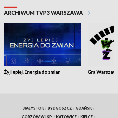
ARCHIWUM TVP3 WARSZAWA
Żyj lepiej. Energia do zmian
Gra Warszaw
BIAŁYSTOK
/
BYDGOSZCZ
/
GDAŃSK
/
GORZÓW WLKP.
/
KATOWICE
/
KIELCE
/