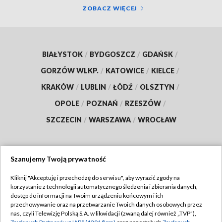
ZOBACZ WIĘCEJ
BIAŁYSTOK
/
BYDGOSZCZ
/
GDAŃSK
/
GORZÓW WLKP.
/
KATOWICE
/
KIELCE
/
KRAKÓW
/
LUBLIN
/
ŁÓDŹ
/
OLSZTYN
/
OPOLE
/
POZNAŃ
/
RZESZÓW
/
SZCZECIN
/
WARSZAWA
/
WROCŁAW
Szanujemy Twoją prywatność
Dołącz do nas:
Kliknij "Akceptuję i przechodzę do serwisu", aby wyrazić zgody na
korzystanie z technologii automatycznego śledzenia i zbierania danych,
TVP
dostęp do informacji na Twoim urządzeniu końcowym i ich
Abonament TVP
przechowywanie oraz na przetwarzanie Twoich danych osobowych przez
Regulamin TVP
nas, czyli Telewizję Polską S.A. w likwidacji (zwaną dalej również „TVP”),
Emisja w TVP