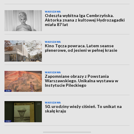
WARSZAWA
Odeszła wybitna Iga Cembrzyńska.
Aktorka znana z kultowej Hydrozagadki
miała 87 lat
WARSZAWA
Kino Tęcza powraca. Latem seanse
plenerowe, od jesieni w pełnej krasie
WARSZAWA
Zapomniane obrazy z Powstania
Warszawskiego. Unikalna wystawa w
Instytucie Pileckiego
WARSZAWA
50. urodziny wieży ciśnień. To unikat na
skalę kraju