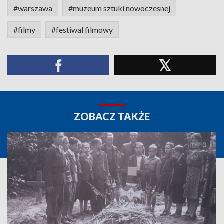
#warszawa
#muzeum sztuki nowoczesnej
#filmy
#festiwal filmowy
ZOBACZ TAKŻE