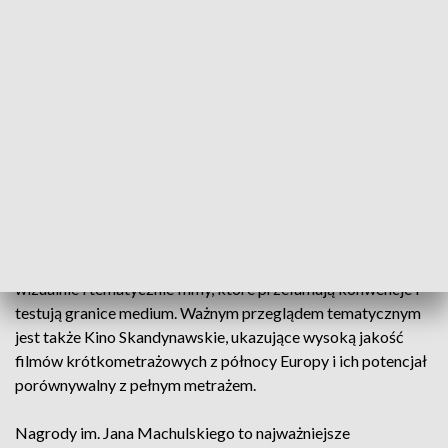
W sekcji Mistrzowie, Mistrzynie pokazane zostaną wczesne
filmy znanych reżyserów i reżyserek – dzieła stworzone
jeszcze przed pełnometrażowymi debiutami. Z kolei Tętno
Afryki, przygotowane przez Ramata Musę z festiwalu
Afrykamera, ma na celu ukazanie bogactwa afrykańskiego
kina krótkometrażowego, jego kulturowej różnorodności i
artystycznej energii, a także walkę z utrwalonymi
stereotypami o kontynencie.
Osobną przestrzenią dla formalnych eksperymentów jest
Kino Eksperymentalne, współorganizowane z Muzeum
Sztuki Nowoczesnej w Warszawie. To miejsce na odważne
wizualnie i tematycznie filmy, które przełamują konwencje i
testują granice medium. Ważnym przeglądem tematycznym
jest także Kino Skandynawskie, ukazujące wysoką jakość
filmów krótkometrażowych z północy Europy i ich potencjał
porównywalny z pełnym metrażem.
Nagrody im. Jana Machulskiego to najważniejsze