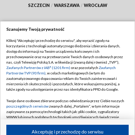
SZCZECIN
/
WARSZAWA
/
WROCŁAW
Szanujemy Twoją prywatność
Dołącz do nas:
Kliknij "Akceptuję i przechodzę do serwisu", aby wyrazić zgody na
korzystanie z technologii automatycznego śledzenia i zbierania danych,
TVP
dostęp do informacji na Twoim urządzeniu końcowym i ich
Abonament TVP
przechowywanie oraz na przetwarzanie Twoich danych osobowych przez
Regulamin TVP
nas, czyli Telewizję Polską S.A. w likwidacji (zwaną dalej również „TVP”),
Emisja w TVP
Zaufanych Partnerów z IAB* (1201 firm)
oraz pozostałych
Zaufanych
Polityka prywatności
Partnerów TVP (93 firm)
, w celach marketingowych (w tym do
Centrum informacji TVP
Moje zgody
zautomatyzowanego dopasowania reklam do Twoich zainteresowań i
mierzenia ich skuteczności) i pozostałych, które wskazujemy poniżej, a
Naziemna Telewizja Cyfrowa
Pomoc
także zgody na udostępnianie przez nas identyfikatora PPID do Google.
Sklep TVP
Biuro reklamy
Twoje dane osobowe zbierane podczas odwiedzania przez Ciebie naszych
Rada Programowa
poszczególnych serwisów
zwanych dalej „Portalem”, w tym informacje
Kontakt
zapisywane za pomocą technologii takich jak: pliki cookie, sygnalizatory
System NOS
WWW lub innych podobnych technologii umożliwiających świadczenie
dopasowanych i bezpiecznych usług, personalizację treści oraz reklam,
Informacje o nadawcy
Kanały
udostępnianie funkcji mediów społecznościowych oraz analizowanie
Akceptuję i przechodzę do serwisu
ruchu w Internecie.
Program dla prasy