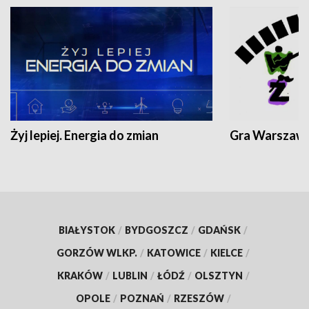
Żyj lepiej. Energia do zmian
Gra Warszaw
BIAŁYSTOK
/
BYDGOSZCZ
/
GDAŃSK
/
GORZÓW WLKP.
/
KATOWICE
/
KIELCE
/
KRAKÓW
/
LUBLIN
/
ŁÓDŹ
/
OLSZTYN
/
OPOLE
/
POZNAŃ
/
RZESZÓW
/