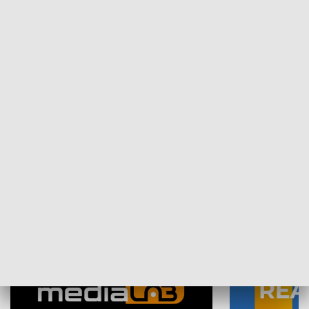
Plebiscyt Najlepsi Sportowcy
Wiadomości 
Warszawy 2025
SPOŁECZEŃSTWO