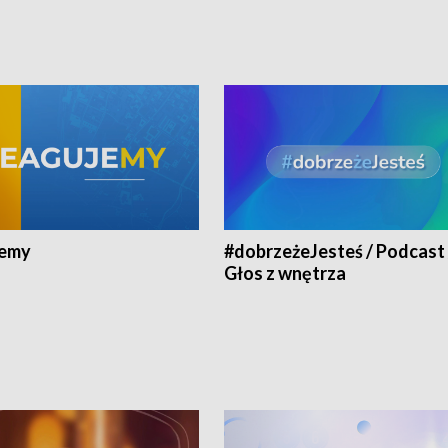
jemy
#dobrzeżeJesteś / Podcast 
Głos z wnętrza