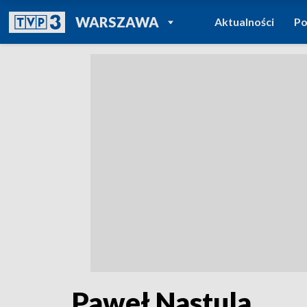
POWRÓT DO
WARSZAWA
Aktualności
Po
TVP REGIONY
Paweł Nastula