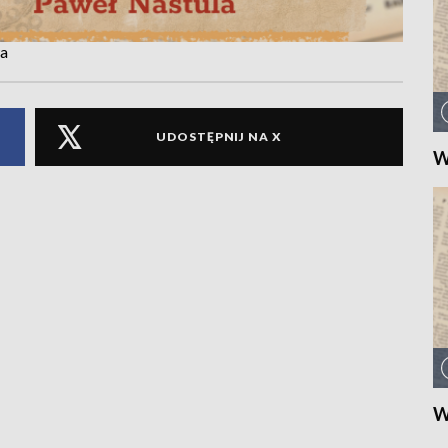
wa
UDOSTĘPNIJ NA X
W
W