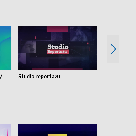
/
Studio reportażu
Eksperyment