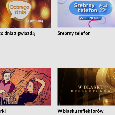
o dnia z gwiazdą
Srebrny telefon
rki
W blasku reflektorów