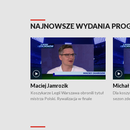
NAJNOWSZE WYDANIA PR
Maciej Jamrozik
Michał
Koszykarze Legii Warszawa obronili tytuł
Dla koszy
mistrza Polski. Rywalizacja w finale
sezon zde
ekstraklasy toczyła się do czterech
Najpierw 
zwycięstw i dopiero ostatni, siódmy mecz
międzyna
okazał się decydujący. W hali przy
Ligę Półn
Obrońców Tobruku na Bemowie
podbijać 
podopieczni estońskiego trenera Heiko
zasadnicz