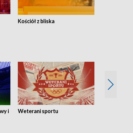
Kościół z bliska
wy i
Weterani sportu
Najlepsi Sp
2024