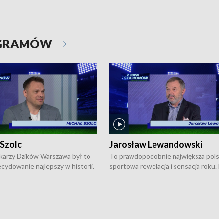
OGRAMÓW
 Szolc
Jarosław Lewandowski
karzy Dzików Warszawa był to
To prawdopodobnie największa pol
cydowanie najlepszy w historii.
sportowa rewelacja i sensacja roku.
pierwszy raz sięgnęli po
Chwalińska podbiła serca całej Pols
rodowe trofeum, wygrywając
kortach imienia Rolanda Garrosa w
ocno Europejską. Potem zaczęli
wielkoszlemowym turnieju French 
ekstraklasę. Po sezonie
przebijała się przez kwalifikacje, wyg
ym zadebiutowali w fazie play-
aż dziewięć pojedynków i dopiero w 