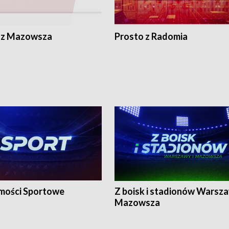
 z Mazowsza
Prosto z Radomia
ości Sportowe
Z boisk i stadionów Warsza
Mazowsza