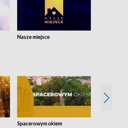
Nasze miejsce
Spacerowym okiem
Filmowe spo