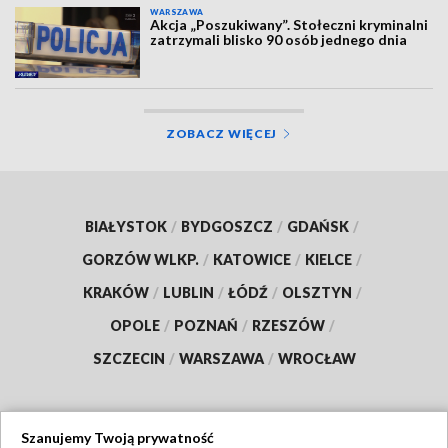
WARSZAWA
Akcja „Poszukiwany”. Stołeczni kryminalni
zatrzymali blisko 90 osób jednego dnia
ZOBACZ WIĘCEJ
BIAŁYSTOK
/
BYDGOSZCZ
/
GDAŃSK
/
GORZÓW WLKP.
/
KATOWICE
/
KIELCE
/
KRAKÓW
/
LUBLIN
/
ŁÓDŹ
/
OLSZTYN
/
OPOLE
/
POZNAŃ
/
RZESZÓW
/
SZCZECIN
/
WARSZAWA
/
WROCŁAW
Szanujemy Twoją prywatność