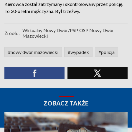
Kierowca został zatrzymany i skontrolowany przez policję.
To 30-o letni mężczyzna. Był trzeźwy.
Wirtualny Nowy Dwór/PSP, OSP Nowy Dwór
Źródło:
Mazowiecki
#nowy dwór mazowiecki
#wypadek
#policja
ZOBACZ TAKŻE