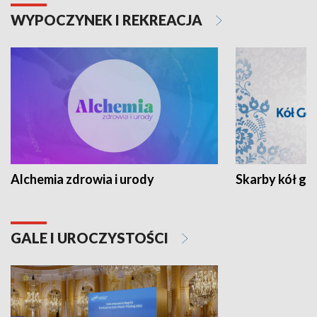
WYPOCZYNEK I REKREACJA
Alchemia zdrowia i urody
Skarby kół go
GALE I UROCZYSTOŚCI