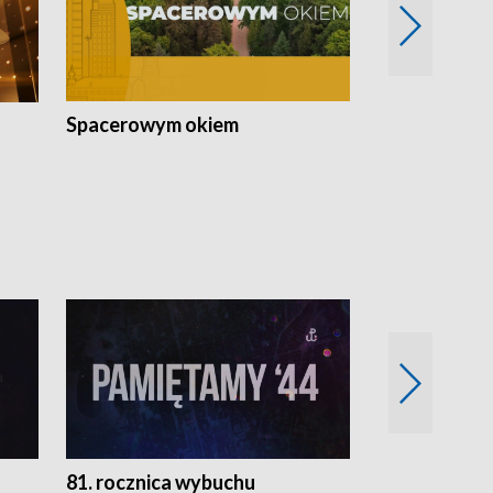
Spacerowym okiem
Filmowe spo
81. rocznica wybuchu
Retro Wawa