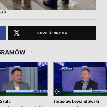
 KSP
UDOSTĘPNIJ NA X
OGRAMÓW
 Szolc
Jarosław Lewandowski