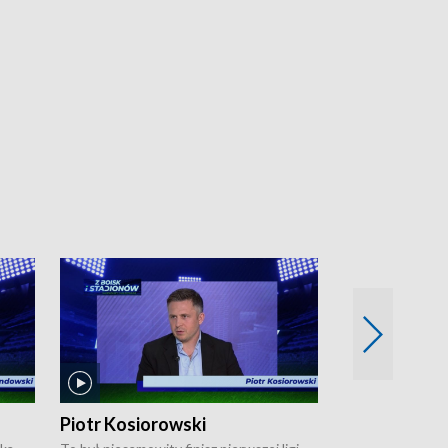
Piotr Kosiorowski
Tomasz Mat