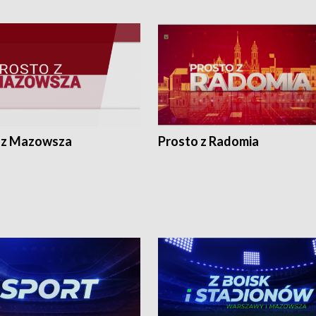
 z Mazowsza
Prosto z Radomia