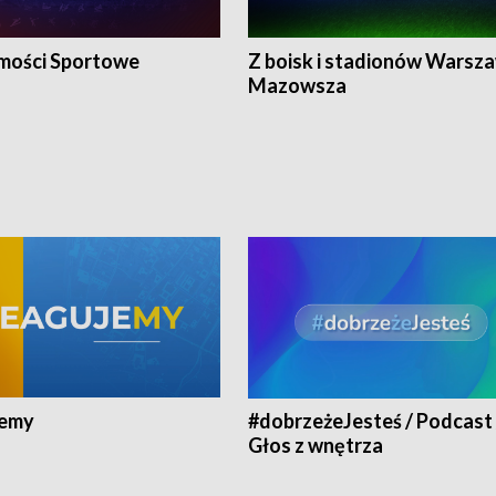
ości Sportowe
Z boisk i stadionów Warsza
Mazowsza
jemy
#dobrzeżeJesteś / Podcast 
Głos z wnętrza