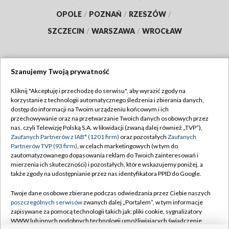
OPOLE
/
POZNAŃ
/
RZESZÓW
/
SZCZECIN
/
WARSZAWA
/
WROCŁAW
Szanujemy Twoją prywatność
Dołącz do nas:
Kliknij "Akceptuję i przechodzę do serwisu", aby wyrazić zgody na
korzystanie z technologii automatycznego śledzenia i zbierania danych,
TVP
dostęp do informacji na Twoim urządzeniu końcowym i ich
Abonament TVP
przechowywanie oraz na przetwarzanie Twoich danych osobowych przez
Regulamin TVP
nas, czyli Telewizję Polską S.A. w likwidacji (zwaną dalej również „TVP”),
Emisja w TVP
Polityka prywatności
Zaufanych Partnerów z IAB* (1201 firm)
oraz pozostałych
Zaufanych
Partnerów TVP (93 firm)
, w celach marketingowych (w tym do
Centrum informacji TVP
Moje zgody
zautomatyzowanego dopasowania reklam do Twoich zainteresowań i
mierzenia ich skuteczności) i pozostałych, które wskazujemy poniżej, a
Naziemna Telewizja Cyfrowa
Pomoc
także zgody na udostępnianie przez nas identyfikatora PPID do Google.
Sklep TVP
Biuro reklamy
Twoje dane osobowe zbierane podczas odwiedzania przez Ciebie naszych
Rada Programowa
Kontakt
poszczególnych serwisów
zwanych dalej „Portalem”, w tym informacje
zapisywane za pomocą technologii takich jak: pliki cookie, sygnalizatory
System NOS
WWW lub innych podobnych technologii umożliwiających świadczenie