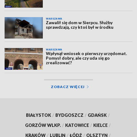
WARSZAWA
Zawalił się dom w Sierpcu. Służby
sprawdzają, czy ktoś był w środku
WARSZAWA
Wpłynął wniosek o pierwszy urzędomat.
Pomysł dobry, ale czy uda się go
zrealizować?
ZOBACZ WIĘCEJ
BIAŁYSTOK
/
BYDGOSZCZ
/
GDAŃSK
/
GORZÓW WLKP.
/
KATOWICE
/
KIELCE
/
KRAKÓW
/
LUBLIN
/
ŁÓDŹ
/
OLSZTYN
/