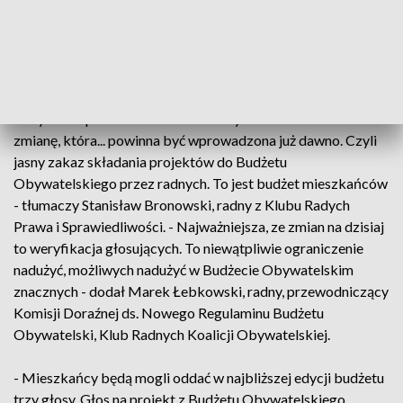
Radni jednomyślnie zmienili sposób weryfikacji głosowania.
Potwierdzenie nastąpi przez wprowadzenie jednorazowego
kodu sms. Radni zdecydowali też, że osoby małoletnie
poniżej 13. roku życia mogą głosować wyłącznie przy urnie w
obecności rodzica lub opiekuna. - To nie rozwiązuje
wszystkich problemów. Przede wszystkim czekam na
zmianę, która... powinna być wprowadzona już dawno. Czyli
jasny zakaz składania projektów do Budżetu
Obywatelskiego przez radnych. To jest budżet mieszkańców
- tłumaczy Stanisław Bronowski, radny z Klubu Radych
Prawa i Sprawiedliwości. - Najważniejsza, ze zmian na dzisiaj
to weryfikacja głosujących. To niewątpliwie ograniczenie
nadużyć, możliwych nadużyć w Budżecie Obywatelskim
znacznych - dodał Marek Łebkowski, radny, przewodniczący
Komisji Doraźnej ds. Nowego Regulaminu Budżetu
Obywatelski, Klub Radnych Koalicji Obywatelskiej.
- Mieszkańcy będą mogli oddać w najbliższej edycji budżetu
trzy głosy. Głos na projekt z Budżetu Obywatelskiego