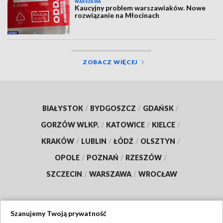
WARSZAWA
Kaucyjny problem warszawiaków. Nowe
rozwiązanie na Młocinach
ZOBACZ WIĘCEJ
BIAŁYSTOK
/
BYDGOSZCZ
/
GDAŃSK
/
GORZÓW WLKP.
/
KATOWICE
/
KIELCE
/
KRAKÓW
/
LUBLIN
/
ŁÓDŹ
/
OLSZTYN
/
OPOLE
/
POZNAŃ
/
RZESZÓW
/
SZCZECIN
/
WARSZAWA
/
WROCŁAW
Szanujemy Twoją prywatność
Dołącz do nas: