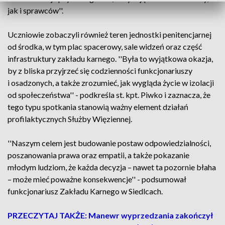
jak i sprawców''.
Uczniowie zobaczyli również teren jednostki penitencjarnej
od środka, w tym plac spacerowy, sale widzeń oraz część
infrastruktury zakładu karnego. ''Była to wyjątkowa okazja,
by z bliska przyjrzeć się codzienności funkcjonariuszy
i osadzonych, a także zrozumieć, jak wygląda życie w izolacji
od społeczeństwa'' - podkreśla st. kpt. Piwko i zaznacza, że
tego typu spotkania stanowią ważny element działań
profilaktycznych Służby Więziennej.
''Naszym celem jest budowanie postaw odpowiedzialności,
poszanowania prawa oraz empatii, a także pokazanie
młodym ludziom, że każda decyzja – nawet ta pozornie błaha
– może mieć poważne konsekwencje'' - podsumował
funkcjonariusz Zakładu Karnego w Siedlcach.
PRZECZYTAJ TAKŻE: Manewr wyprzedzania zakończył