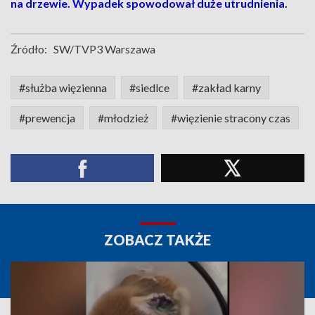
na drzewie. Wypadek spowodował duże utrudnienia.
Źródło:
SW/TVP3 Warszawa
#służba więzienna
#siedlce
#zakład karny
#prewencja
#młodzież
#więzienie stracony czas
ZOBACZ TAKŻE