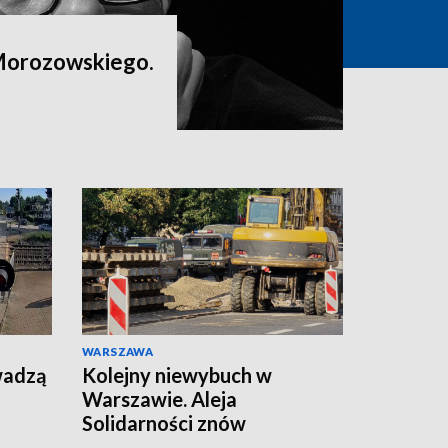
Morozowskiego.
WARSZAWA
wadzą
Kolejny niewybuch w
Warszawie. Aleja
Solidarności znów
zamknięta