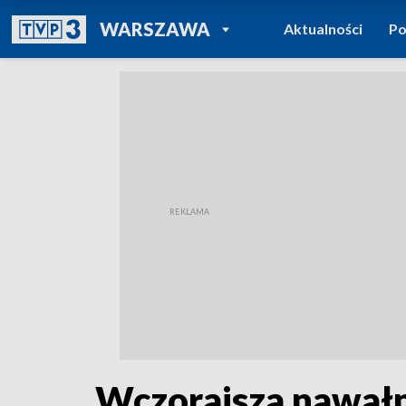
POWRÓT DO
WARSZAWA
Aktualności
Po
TVP REGIONY
Wczorajsza nawałn