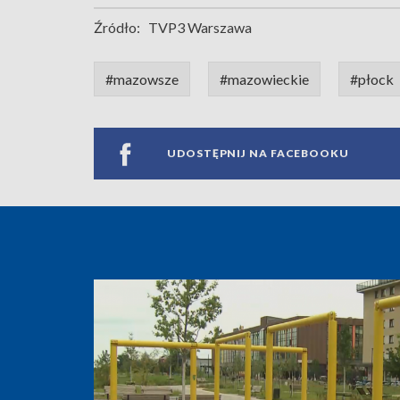
Źródło:
TVP3 Warszawa
#mazowsze
#mazowieckie
#płock
UDOSTĘPNIJ NA FACEBOOKU