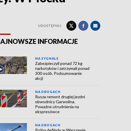
UDOSTĘPNIJ:
AJNOWSZE INFORMACJE
NA SYGNALE
Zabezpieczyli ponad 72 kg
narkotyków i zatrzymali ponad
300 osób. Podsumowanie
akcji
NA DROGACH
Rusza remont drugiej jezdni
obwodnicy Garwolina.
Poważne utrudnienia na
ekspresówce
NA DROGACH
Próba defilady w Warszawie.