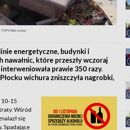
ot. TVP3 Warszawa
nie energetyczne, budynki i
 nawałnic, które przeszły wczoraj
interweniowała prawie 350 razy.
 Płocku wichura zniszczyła nagrobki,
e 10-15
straty. Wśród
nalazł się
. Spadające