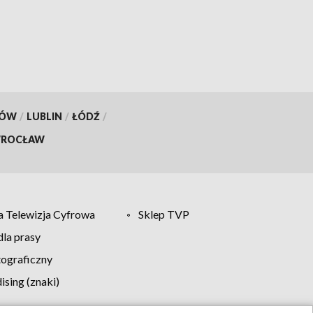
KÓW
/
LUBLIN
/
ŁÓDŹ
/
ROCŁAW
 Telewizja Cyfrowa
Sklep TVP
la prasy
tograficzny
sing (znaki)