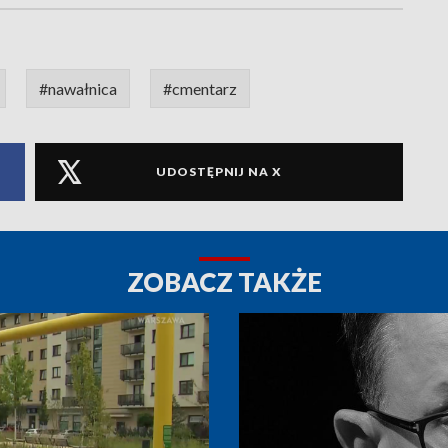
#nawałnica
#cmentarz
UDOSTĘPNIJ NA X
ZOBACZ TAKŻE