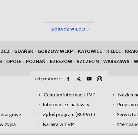
ZOBACZ WIĘCEJ
SZCZ
/
GDAŃSK
/
GORZÓW WLKP.
/
KATOWICE
/
KIELCE
/
KRA
N
/
OPOLE
/
POZNAŃ
/
RZESZÓW
/
SZCZECIN
/
WARSZAWA
/
W
Dołącz do nas:
Centrum informacji TVP
Naziemna
Informacje o nadawcy
Program d
zetargowe
Zgłoś program (ROPAT)
Serwis fo
wizyjna
Kariera w TVP
Merchandi