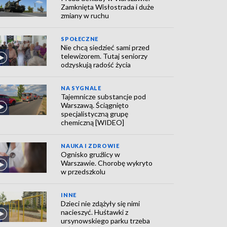
Zamknięta Wisłostrada i duże
zmiany w ruchu
SPOŁECZNE
Nie chcą siedzieć sami przed
telewizorem. Tutaj seniorzy
odzyskują radość życia
NA SYGNALE
Tajemnicze substancje pod
Warszawą. Ściągnięto
specjalistyczną grupę
chemiczną [WIDEO]
NAUKA I ZDROWIE
Ognisko gruźlicy w
Warszawie. Chorobę wykryto
w przedszkolu
INNE
Dzieci nie zdążyły się nimi
nacieszyć. Huśtawki z
ursynowskiego parku trzeba