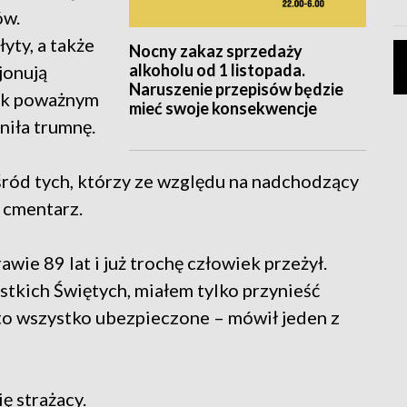
ów.
ty, a także
Nocny zakaz sprzedaży
alkoholu od 1 listopada.
jonują
Naruszenie przepisów będzie
tak poważnym
mieć swoje konsekwencje
niła trumnę.
ród tych, którzy ze względu na nadchodzący
 cmentarz.
wie 89 lat i już trochę człowiek przeżył.
kich Świętych, miałem tylko przynieść
to wszystko ubezpieczone – mówił jeden z
ę strażacy.