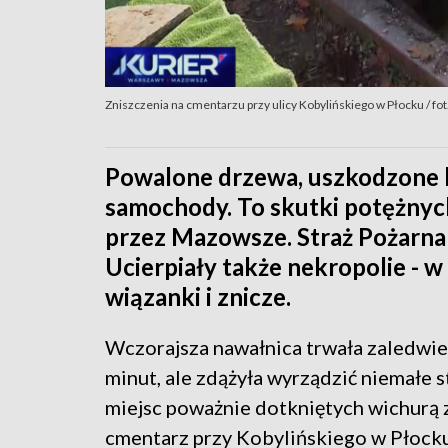
Zniszczenia na cmentarzu przy ulicy Kobylińskiego w Płocku / f
Powalone drzewa, uszkodzone li
samochody. To skutki potężnych
przez Mazowsze. Straż Pożarna 
Ucierpiały także nekropolie - w
wiązanki i znicze.
Wczorajsza nawałnica trwała zaledwi
minut, ale zdążyła wyrządzić niemałe 
miejsc poważnie dotkniętych wichurą z
cmentarz przy Kobylińskiego w Płocku