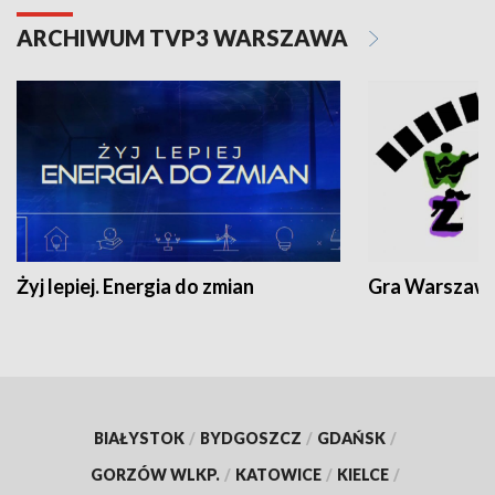
ARCHIWUM TVP3 WARSZAWA
Żyj lepiej. Energia do zmian
Gra Warszaw
BIAŁYSTOK
/
BYDGOSZCZ
/
GDAŃSK
/
GORZÓW WLKP.
/
KATOWICE
/
KIELCE
/