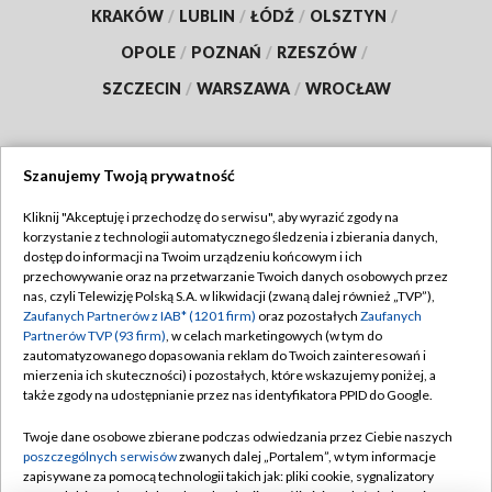
KRAKÓW
/
LUBLIN
/
ŁÓDŹ
/
OLSZTYN
/
OPOLE
/
POZNAŃ
/
RZESZÓW
/
SZCZECIN
/
WARSZAWA
/
WROCŁAW
Szanujemy Twoją prywatność
Dołącz do nas:
Kliknij "Akceptuję i przechodzę do serwisu", aby wyrazić zgody na
korzystanie z technologii automatycznego śledzenia i zbierania danych,
TVP
dostęp do informacji na Twoim urządzeniu końcowym i ich
Abonament TVP
przechowywanie oraz na przetwarzanie Twoich danych osobowych przez
Regulamin TVP
nas, czyli Telewizję Polską S.A. w likwidacji (zwaną dalej również „TVP”),
Emisja w TVP
Zaufanych Partnerów z IAB* (1201 firm)
oraz pozostałych
Zaufanych
Polityka prywatności
Partnerów TVP (93 firm)
, w celach marketingowych (w tym do
Centrum informacji TVP
Moje zgody
zautomatyzowanego dopasowania reklam do Twoich zainteresowań i
mierzenia ich skuteczności) i pozostałych, które wskazujemy poniżej, a
Naziemna Telewizja Cyfrowa
Pomoc
także zgody na udostępnianie przez nas identyfikatora PPID do Google.
Sklep TVP
Biuro reklamy
Twoje dane osobowe zbierane podczas odwiedzania przez Ciebie naszych
Rada Programowa
poszczególnych serwisów
zwanych dalej „Portalem”, w tym informacje
Kontakt
zapisywane za pomocą technologii takich jak: pliki cookie, sygnalizatory
System NOS