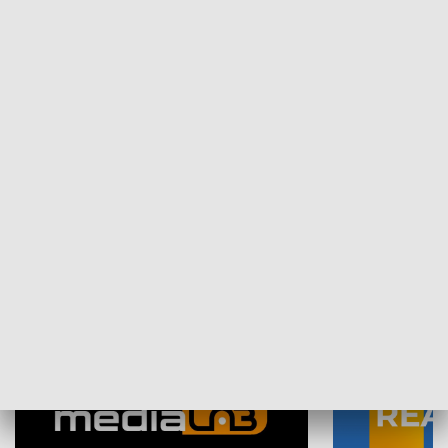
Plebiscyt Najlepsi Sportowcy
Wiadomości 
Warszawy 2025
SPOŁECZEŃSTWO