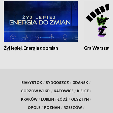
Żyj lepiej. Energia do zmian
Gra Warszaw
BIAŁYSTOK
/
BYDGOSZCZ
/
GDAŃSK
/
GORZÓW WLKP.
/
KATOWICE
/
KIELCE
/
KRAKÓW
/
LUBLIN
/
ŁÓDŹ
/
OLSZTYN
/
OPOLE
/
POZNAŃ
/
RZESZÓW
/