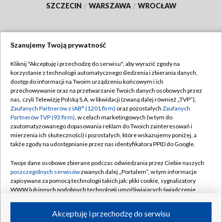
SZCZECIN
/
WARSZAWA
/
WROCŁAW
Szanujemy Twoją prywatność
Dołącz do nas:
Kliknij "Akceptuję i przechodzę do serwisu", aby wyrazić zgody na
korzystanie z technologii automatycznego śledzenia i zbierania danych,
TVP
dostęp do informacji na Twoim urządzeniu końcowym i ich
Abonament TVP
przechowywanie oraz na przetwarzanie Twoich danych osobowych przez
Regulamin TVP
nas, czyli Telewizję Polską S.A. w likwidacji (zwaną dalej również „TVP”),
Emisja w TVP
Zaufanych Partnerów z IAB* (1201 firm)
oraz pozostałych
Zaufanych
Polityka prywatności
Partnerów TVP (93 firm)
, w celach marketingowych (w tym do
Centrum informacji TVP
Moje zgody
zautomatyzowanego dopasowania reklam do Twoich zainteresowań i
mierzenia ich skuteczności) i pozostałych, które wskazujemy poniżej, a
Naziemna Telewizja Cyfrowa
Pomoc
także zgody na udostępnianie przez nas identyfikatora PPID do Google.
Sklep TVP
Biuro reklamy
Twoje dane osobowe zbierane podczas odwiedzania przez Ciebie naszych
Rada Programowa
poszczególnych serwisów
zwanych dalej „Portalem”, w tym informacje
Kontakt
zapisywane za pomocą technologii takich jak: pliki cookie, sygnalizatory
System NOS
WWW lub innych podobnych technologii umożliwiających świadczenie
dopasowanych i bezpiecznych usług, personalizację treści oraz reklam,
Informacje o nadawcy
Kanały
udostępnianie funkcji mediów społecznościowych oraz analizowanie
Akceptuję i przechodzę do serwisu
ruchu w Internecie.
Program dla prasy