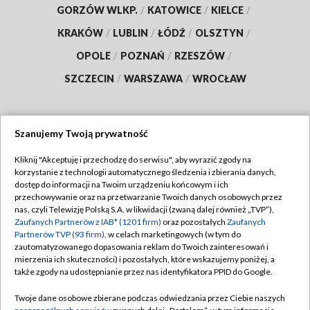
GORZÓW WLKP.
/
KATOWICE
/
KIELCE
/
KRAKÓW
/
LUBLIN
/
ŁÓDŹ
/
OLSZTYN
/
OPOLE
/
POZNAŃ
/
RZESZÓW
/
SZCZECIN
/
WARSZAWA
/
WROCŁAW
Szanujemy Twoją prywatność
Dołącz do nas:
Kliknij "Akceptuję i przechodzę do serwisu", aby wyrazić zgody na
korzystanie z technologii automatycznego śledzenia i zbierania danych,
TVP
dostęp do informacji na Twoim urządzeniu końcowym i ich
Abonament TVP
przechowywanie oraz na przetwarzanie Twoich danych osobowych przez
Regulamin TVP
nas, czyli Telewizję Polską S.A. w likwidacji (zwaną dalej również „TVP”),
Emisja w TVP
Zaufanych Partnerów z IAB* (1201 firm)
oraz pozostałych
Zaufanych
Polityka prywatności
Partnerów TVP (93 firm)
, w celach marketingowych (w tym do
Centrum informacji TVP
Moje zgody
zautomatyzowanego dopasowania reklam do Twoich zainteresowań i
mierzenia ich skuteczności) i pozostałych, które wskazujemy poniżej, a
Naziemna Telewizja Cyfrowa
Pomoc
także zgody na udostępnianie przez nas identyfikatora PPID do Google.
Sklep TVP
Biuro reklamy
Twoje dane osobowe zbierane podczas odwiedzania przez Ciebie naszych
Rada Programowa