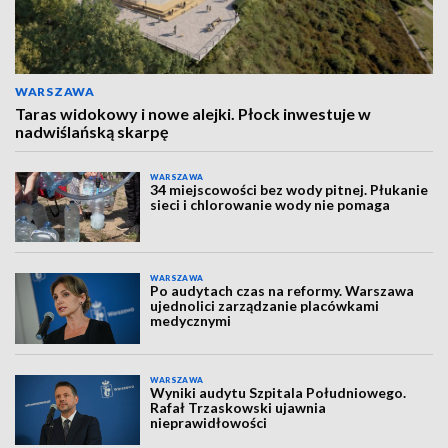
WARSZAWA
Taras widokowy i nowe alejki. Płock inwestuje w
nadwiślańską skarpę
WARSZAWA
34 miejscowości bez wody pitnej. Płukanie
sieci i chlorowanie wody nie pomaga
WARSZAWA
Po audytach czas na reformy. Warszawa
ujednolici zarządzanie placówkami
medycznymi
WARSZAWA
Wyniki audytu Szpitala Południowego.
Rafał Trzaskowski ujawnia
nieprawidłowości