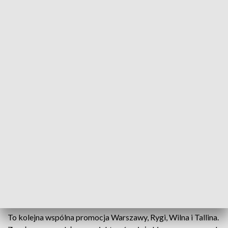
Całość uzupełnia spot podsumowujący, spajający wszystkie
historie w jedną spójną opowieść. Materiały wideo dostępne
są na stronie projektu:
https://visiteurope.com/en/europe-
untold/
Ciekawa alternatywa dla amerykańskich turystów
- Projekt, którego Warszawa jest liderem, ponownie zdobył
uznanie European Travel Commission. Hasło kampanii
‘Europe Untold’ wynika stąd, że nasze miasta wciąż pozostają
mało znane wśród amerykańskich turystów i stanowią
ciekawą alternatywę dla dobrze znanych, choć często
zatłoczonych miejsc na klasycznym szlaku Europy
Zachodniej – wyjaśnia Paweł Moras, dyrektor Stołecznego
Biura Turystyki.
To kolejna wspólna promocja Warszawy, Rygi, Wilna i Tallina.