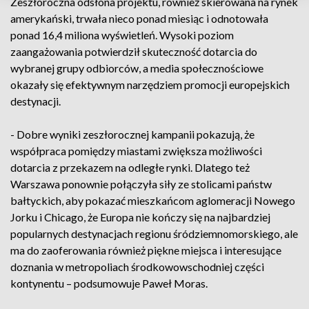
Zeszłoroczna odsłona projektu, również skierowana na rynek
amerykański, trwała nieco ponad miesiąc i odnotowała
ponad 16,4 miliona wyświetleń. Wysoki poziom
zaangażowania potwierdził skuteczność dotarcia do
wybranej grupy odbiorców, a media społecznościowe
okazały się efektywnym narzędziem promocji europejskich
destynacji.
- Dobre wyniki zeszłorocznej kampanii pokazują, że
współpraca pomiędzy miastami zwiększa możliwości
dotarcia z przekazem na odległe rynki. Dlatego też
Warszawa ponownie połączyła siły ze stolicami państw
bałtyckich, aby pokazać mieszkańcom aglomeracji Nowego
Jorku i Chicago, że Europa nie kończy się na najbardziej
popularnych destynacjach regionu śródziemnomorskiego, ale
ma do zaoferowania również piękne miejsca i interesujące
doznania w metropoliach środkowowschodniej części
kontynentu – podsumowuje Paweł Moras.