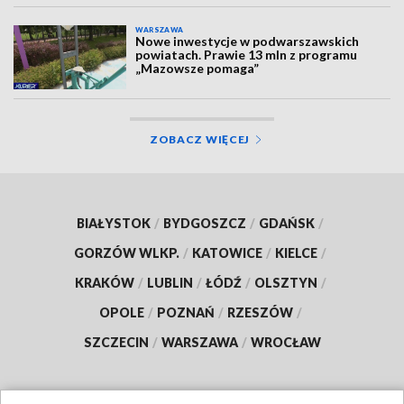
WARSZAWA
Nowe inwestycje w podwarszawskich
powiatach. Prawie 13 mln z programu
„Mazowsze pomaga”
ZOBACZ WIĘCEJ
BIAŁYSTOK
/
BYDGOSZCZ
/
GDAŃSK
/
GORZÓW WLKP.
/
KATOWICE
/
KIELCE
/
KRAKÓW
/
LUBLIN
/
ŁÓDŹ
/
OLSZTYN
/
OPOLE
/
POZNAŃ
/
RZESZÓW
/
SZCZECIN
/
WARSZAWA
/
WROCŁAW