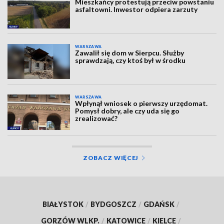
Mieszkańcy protestują przeciw powstaniu
asfaltowni. Inwestor odpiera zarzuty
WARSZAWA
Zawalił się dom w Sierpcu. Służby
sprawdzają, czy ktoś był w środku
WARSZAWA
Wpłynął wniosek o pierwszy urzędomat.
Pomysł dobry, ale czy uda się go
zrealizować?
ZOBACZ WIĘCEJ
BIAŁYSTOK
/
BYDGOSZCZ
/
GDAŃSK
/
GORZÓW WLKP.
/
KATOWICE
/
KIELCE
/