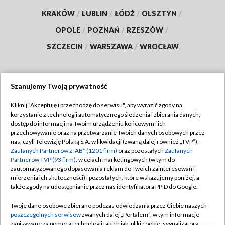
KRAKÓW
/
LUBLIN
/
ŁÓDŹ
/
OLSZTYN
/
OPOLE
/
POZNAŃ
/
RZESZÓW
/
SZCZECIN
/
WARSZAWA
/
WROCŁAW
Szanujemy Twoją prywatność
Dołącz do nas:
Kliknij "Akceptuję i przechodzę do serwisu", aby wyrazić zgody na
korzystanie z technologii automatycznego śledzenia i zbierania danych,
TVP
dostęp do informacji na Twoim urządzeniu końcowym i ich
Abonament TVP
przechowywanie oraz na przetwarzanie Twoich danych osobowych przez
Regulamin TVP
nas, czyli Telewizję Polską S.A. w likwidacji (zwaną dalej również „TVP”),
Emisja w TVP
Polityka prywatności
Zaufanych Partnerów z IAB* (1201 firm)
oraz pozostałych
Zaufanych
Partnerów TVP (93 firm)
, w celach marketingowych (w tym do
Centrum informacji TVP
Moje zgody
zautomatyzowanego dopasowania reklam do Twoich zainteresowań i
mierzenia ich skuteczności) i pozostałych, które wskazujemy poniżej, a
Naziemna Telewizja Cyfrowa
Pomoc
także zgody na udostępnianie przez nas identyfikatora PPID do Google.
Sklep TVP
Biuro reklamy
Twoje dane osobowe zbierane podczas odwiedzania przez Ciebie naszych
Rada Programowa
Kontakt
poszczególnych serwisów
zwanych dalej „Portalem”, w tym informacje
zapisywane za pomocą technologii takich jak: pliki cookie, sygnalizatory