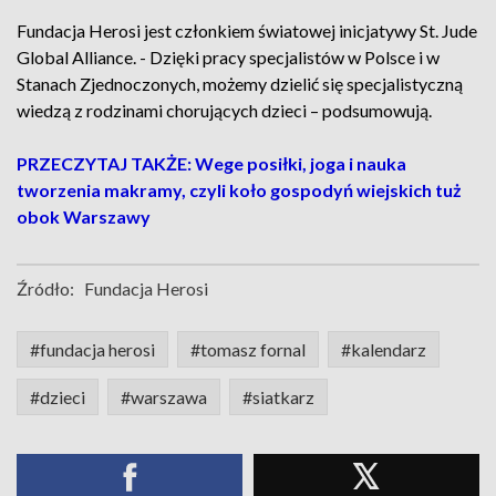
Fundacja Herosi jest członkiem światowej inicjatywy St. Jude
Global Alliance. - Dzięki pracy specjalistów w Polsce i w
Stanach Zjednoczonych, możemy dzielić się specjalistyczną
wiedzą z rodzinami chorujących dzieci – podsumowują.
PRZECZYTAJ TAKŻE: Wege posiłki, joga i nauka
tworzenia makramy, czyli koło gospodyń wiejskich tuż
obok Warszawy
Źródło:
Fundacja Herosi
#fundacja herosi
#tomasz fornal
#kalendarz
#dzieci
#warszawa
#siatkarz