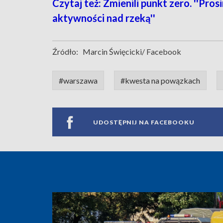
Czytaj też: Zmienili punkt zero. ''Pr
aktywności nad rzeką''
Źródło:
Marcin Święcicki/ Facebook
#warszawa
#kwesta na powązkach
UDOSTĘPNIJ NA FACEBOOKU