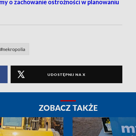
osimy o zachowanie ostrożności w planowaniu
#nekropolia
UDOSTĘPNIJ NA X
ZOBACZ TAKŻE