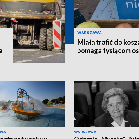
WARSZAWA
Miała trafić do kosz
a
pomaga tysiącom o
AWA
WARSZAWA