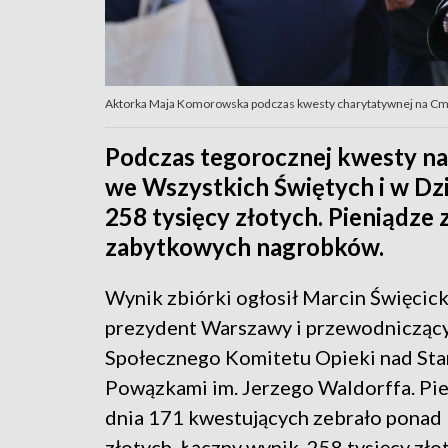
Aktorka Maja Komorowska podczas kwesty charytatywnej na Cmen
Podczas tegorocznej kwesty n
we Wszystkich Świętych i w Dzi
258 tysięcy złotych. Pieniądze
zabytkowych nagrobków.
Wynik zbiórki ogłosił Marcin Święcicki
prezydent Warszawy i przewodnicząc
Społecznego Komitetu Opieki nad Sta
Powązkami im. Jerzego Waldorffa. Pi
dnia 171 kwestujących zebrało ponad 
złotych. Łączny wynik, 258 tysięcy złot