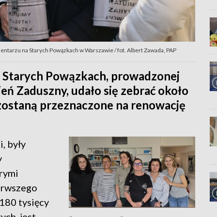
tarzu na Starych Powązkach w Warszawie / fot. Albert Zawada, PAP
a Starych Powązkach, prowadzonej
eń Zaduszny, udało się zebrać około
 zostaną przeznaczone na renowację
, były
y
rymi
erwszego
180 tysięcy
ych, jest