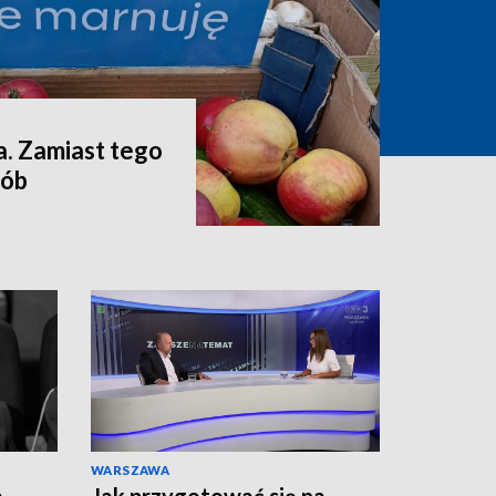
a. Zamiast tego
sób
WARSZAWA