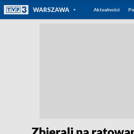
POWRÓT DO
WARSZAWA
Aktualności
Po
TVP REGIONY
Zbierali na ratow