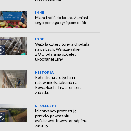
INNE
Miała trafić do kosza. Zamiast
tego pomaga tysiącom osób
INNE
Ważyła cztery tony, a chodziła
na palcach. Warszawskie
ZOO odsłania szkielet
ukochanej Erny
HISTORIA
Pół miliona złotych na
ratowanie katakumb na
Powązkach. Trwa remont
zabytku
SPOŁECZNE
Mieszkańcy protestują
przeciw powstaniu
asfaltowni. Inwestor odpiera
zarzuty