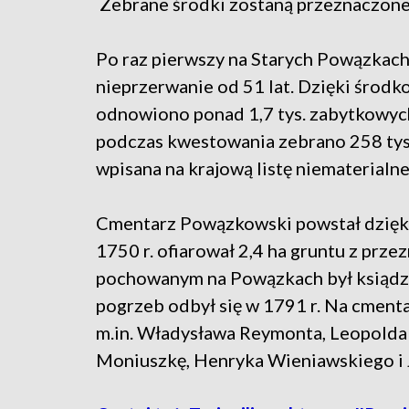
Zebrane środki zostaną przeznaczone
Po raz pierwszy na Starych Powązkach
nieprzerwanie od 51 lat. Dzięki środ
odnowiono ponad 1,7 tys. zabytkowych
podczas kwestowania zebrano 258 tys
wpisana na krajową listę niematerial
Cmentarz Powązkowski powstał dzięk
1750 r. ofiarował 2,4 ha gruntu z prz
pochowanym na Powązkach był ksiądz 
pogrzeb odbył się w 1791 r. Na cmen
m.in. Władysława Reymonta, Leopolda 
Moniuszkę, Henryka Wieniawskiego i 