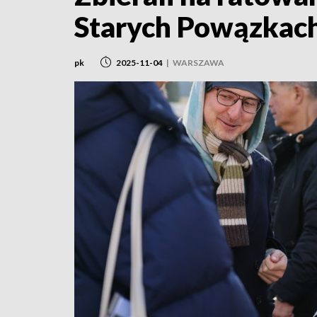
Starych Powązkac
pk
2025-11-04
|
WARSZAWA