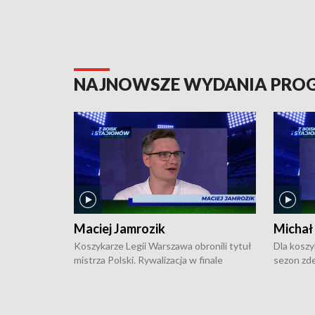
NAJNOWSZE WYDANIA PR
Maciej Jamrozik
Michał
Koszykarze Legii Warszawa obronili tytuł
Dla koszy
mistrza Polski. Rywalizacja w finale
sezon zde
ekstraklasy toczyła się do czterech
Najpierw 
zwycięstw i dopiero ostatni, siódmy mecz
międzyna
okazał się decydujący. W hali przy
Ligę Półn