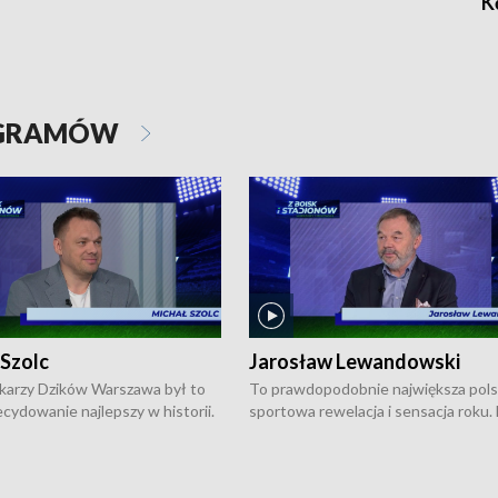
K
OGRAMÓW
 Szolc
Jarosław Lewandowski
karzy Dzików Warszawa był to
To prawdopodobnie największa pol
cydowanie najlepszy w historii.
sportowa rewelacja i sensacja roku.
pierwszy raz sięgnęli po
Chwalińska podbiła serca całej Pols
rodowe trofeum, wygrywając
kortach imienia Rolanda Garrosa w
ocno Europejską. Potem zaczęli
wielkoszlemowym turnieju French 