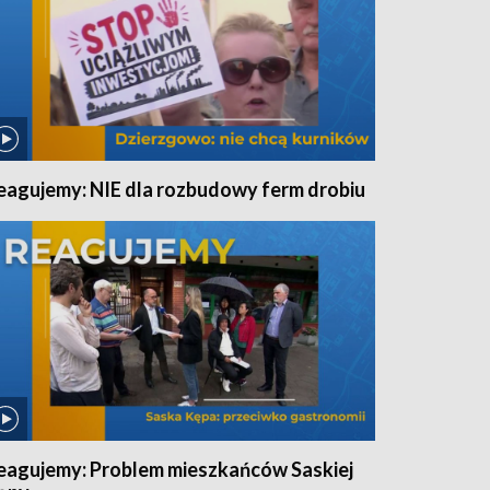
eagujemy: NIE dla rozbudowy ferm drobiu
eagujemy: Problem mieszkańców Saskiej