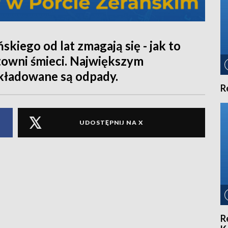
kiego od lat zmagają się - jak to
rtowni śmieci. Największym
składowane są odpady.
R
UDOSTĘPNIJ NA X
R