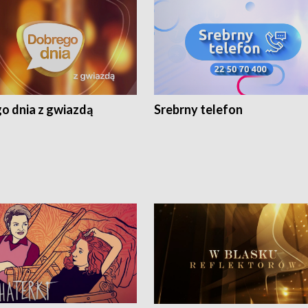
o dnia z gwiazdą
Srebrny telefon