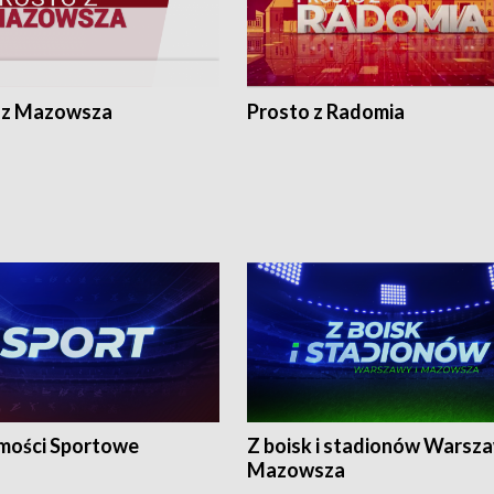
 z Mazowsza
Prosto z Radomia
ości Sportowe
Z boisk i stadionów Warsza
Mazowsza