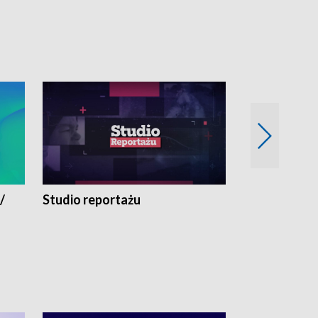
/
Studio reportażu
Eksperyment