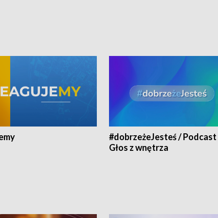
jemy
#dobrzeżeJesteś / Podcast 
Głos z wnętrza