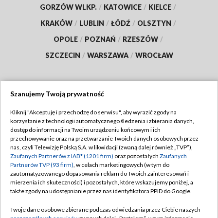
GORZÓW WLKP.
/
KATOWICE
/
KIELCE
/
KRAKÓW
/
LUBLIN
/
ŁÓDŹ
/
OLSZTYN
/
OPOLE
/
POZNAŃ
/
RZESZÓW
/
SZCZECIN
/
WARSZAWA
/
WROCŁAW
Szanujemy Twoją prywatność
Dołącz do nas:
Kliknij "Akceptuję i przechodzę do serwisu", aby wyrazić zgody na
korzystanie z technologii automatycznego śledzenia i zbierania danych,
TVP
dostęp do informacji na Twoim urządzeniu końcowym i ich
Abonament TVP
przechowywanie oraz na przetwarzanie Twoich danych osobowych przez
Regulamin TVP
nas, czyli Telewizję Polską S.A. w likwidacji (zwaną dalej również „TVP”),
Emisja w TVP
Zaufanych Partnerów z IAB* (1201 firm)
oraz pozostałych
Zaufanych
Polityka prywatności
Partnerów TVP (93 firm)
, w celach marketingowych (w tym do
Centrum informacji TVP
Moje zgody
zautomatyzowanego dopasowania reklam do Twoich zainteresowań i
mierzenia ich skuteczności) i pozostałych, które wskazujemy poniżej, a
Naziemna Telewizja Cyfrowa
Pomoc
także zgody na udostępnianie przez nas identyfikatora PPID do Google.
Sklep TVP
Biuro reklamy
Twoje dane osobowe zbierane podczas odwiedzania przez Ciebie naszych
Rada Programowa